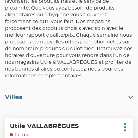
favorisent les produits frais et le service de
proximité. Que vous ayez besoin de produits
alimentaires ou d'hygiène vous trouverez
forcément ce qu'il vous faut. Nos magasins
proposent des produits choisis avec soin avec le
meilleur rapport qualité/prix. Chaque semaine nous
proposons de nouvelles offres promotionnelles sur
de nombreux produits du quotidien. Retrouvez nos
horaires d'ouverture pour vous rendre dans l'un de
nos magasins Utile à VALLABRÈGUES et profiter de
nos bonnes affaires ou contactez-nous pour des
informations complémentaires.
Villes
Appuyer
Utile VALLABRÈGUES
Point
sur
Plus
de
d'opt
la
Fermé