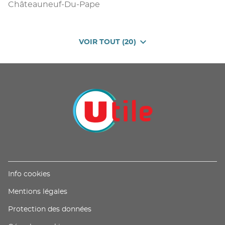
Châteauneuf-Du-Pape
VOIR TOUT (20)
DE
POINTS
DE
VENTE
DE
U
PROXIMITÉ
-
UTILE
(ouvre
Info cookies
dans
(ouvre
Mentions légales
une
dans
nouvelle
(ouvre
Protection des données
une
fenêtre)
dans
nouvelle