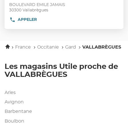
vente
touche
BOULEVARD EMILE JAMAIS
:
ENTRÉE
30300 Vallabrègues
pour
APPELER
AFFICHER
obtenir
LE
de
NUMÉRO
plus
DE
TÉLÉPHONE
amples
DU
Accueil
informations
France
Occitanie
Gard
VALLABRÈGUES
POINT
DE
VENTE
UTILE
Les magasins Utile proche de
VALLABRÈGUES
VALLABRÈGUES
Arles
Avignon
Barbentane
Boulbon