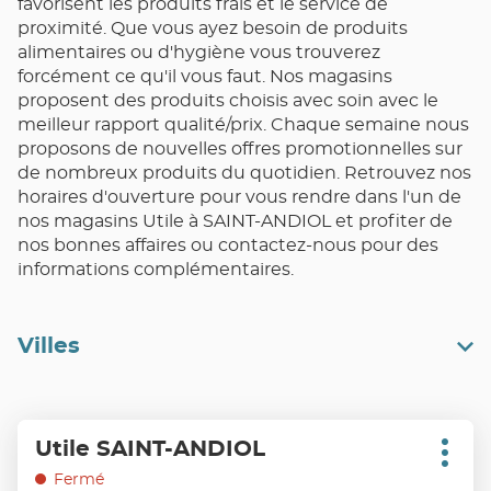
favorisent les produits frais et le service de
proximité. Que vous ayez besoin de produits
alimentaires ou d'hygiène vous trouverez
forcément ce qu'il vous faut. Nos magasins
proposent des produits choisis avec soin avec le
meilleur rapport qualité/prix. Chaque semaine nous
proposons de nouvelles offres promotionnelles sur
de nombreux produits du quotidien. Retrouvez nos
horaires d'ouverture pour vous rendre dans l'un de
nos magasins Utile à SAINT-ANDIOL et profiter de
nos bonnes affaires ou contactez-nous pour des
informations complémentaires.
Villes
Appuyer
Utile SAINT-ANDIOL
Point
sur
Plus
de
d'opt
la
Fermé