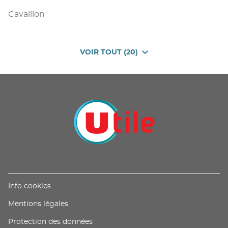
Cavaillon
VOIR TOUT (20)
DE
POINTS
DE
VENTE
DE
U
PROXIMITÉ
-
UTILE
(ouvre
Info cookies
dans
(ouvre
Mentions légales
une
dans
nouvelle
(ouvre
Protection des données
une
fenêtre)