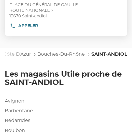
vente
touche
PLACE DU GÉNÉRAL DE GAULLE
:
ENTRÉE
ROUTE NATIONALE 7
pour
13670 Saint-andiol
obtenir
APPELER
AFFICHER
de
LE
plus
NUMÉRO
DE
amples
TÉLÉPHONE
informations
DU
s-Côte D'Azur
Bouches-Du-Rhône
SAINT-ANDIOL
POINT
DE
VENTE
UTILE
Les magasins Utile proche de
SAINT-
ANDIOL
SAINT-ANDIOL
Avignon
Barbentane
Bédarrides
Boulbon