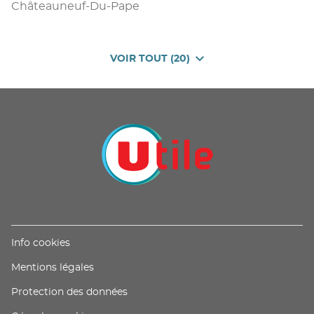
Châteauneuf-Du-Pape
VOIR TOUT (20)
DE
POINTS
DE
VENTE
DE
U
PROXIMITÉ
-
UTILE
(ouvre
Info cookies
dans
(ouvre
Mentions légales
une
dans
nouvelle
(ouvre
Protection des données
une
fenêtre)
dans
nouvelle