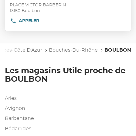
vente
touche
PLACE VICTOR BARBERIN
:
ENTRÉE
13150 Boulbon
pour
APPELER
AFFICHER
obtenir
LE
de
NUMÉRO
plus
DE
TÉLÉPHONE
amples
DU
Alpes-Côte D'Azur
informations
Bouches-Du-Rhône
BOULBON
POINT
DE
VENTE
UTILE
Les magasins Utile proche de
BOULBON
BOULBON
Arles
Avignon
Barbentane
Bédarrides