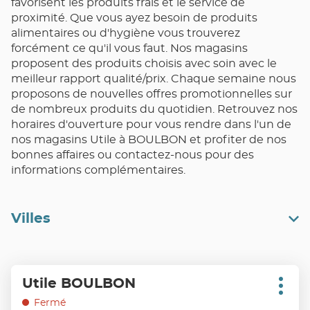
favorisent les produits frais et le service de
proximité. Que vous ayez besoin de produits
alimentaires ou d'hygiène vous trouverez
forcément ce qu'il vous faut. Nos magasins
proposent des produits choisis avec soin avec le
meilleur rapport qualité/prix. Chaque semaine nous
proposons de nouvelles offres promotionnelles sur
de nombreux produits du quotidien. Retrouvez nos
horaires d'ouverture pour vous rendre dans l'un de
nos magasins Utile à BOULBON et profiter de nos
bonnes affaires ou contactez-nous pour des
informations complémentaires.
Villes
Appuyer
Utile BOULBON
Point
sur
Plus
de
d'opt
la
Fermé