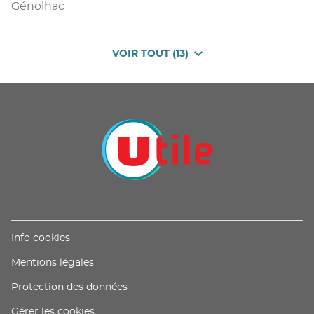
Génolhac
VOIR TOUT (13)
DE
POINTS
DE
VENTE
DE
U
PROXIMITÉ
-
UTILE
(ouvre
Info cookies
dans
(ouvre
Mentions légales
une
dans
nouvelle
(ouvre
Protection des données
une
fenêtre)
dans
nouvelle
Gérer les cookies
une