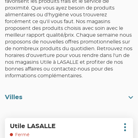
favorisent les produits frais et le service de
proximité. Que vous ayez besoin de produits
alimentaires ou d'hygiène vous trouverez
forcément ce qu'il vous faut. Nos magasins
proposent des produits choisis avec soin avec le
meilleur rapport qualité/prix. Chaque semaine nous
proposons de nouvelles offres promotionnelles sur
de nombreux produits du quotidien. Retrouvez nos
horaires d'ouverture pour vous rendre dans l'un de
nos magasins Utile à LASALLE et profiter de nos
bonnes affaires ou contactez-nous pour des
informations complémentaires.
Villes
Appuyer
Utile LASALLE
Point
sur
Plus
de
d'opt
la
Fermé