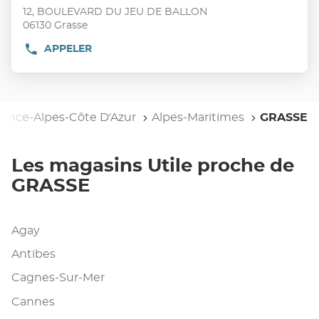
vente
touche
12, BOULEVARD DU JEU DE BALLON
:
ENTRÉE
06130 Grasse
pour
APPELER
AFFICHER
obtenir
LE
de
NUMÉRO
plus
DE
TÉLÉPHONE
amples
DU
vence-Alpes-Côte D'Azur
informations
Alpes-Maritimes
GRASSE
POINT
DE
VENTE
UTILE
Les magasins Utile proche de
GRASSE
GRASSE
Agay
Antibes
Cagnes-Sur-Mer
Cannes