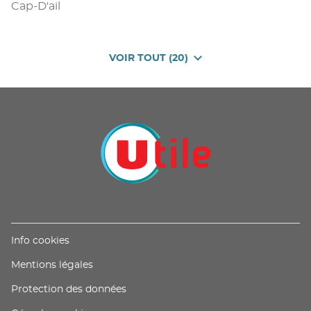
Cap-D'ail
VOIR TOUT (20)
DE
POINTS
DE
VENTE
DE
U
PROXIMITÉ
-
UTILE
(ouvre
Info cookies
dans
(ouvre
Mentions légales
une
dans
nouvelle
(ouvre
Protection des données
une
fenêtre)
dans
nouvelle