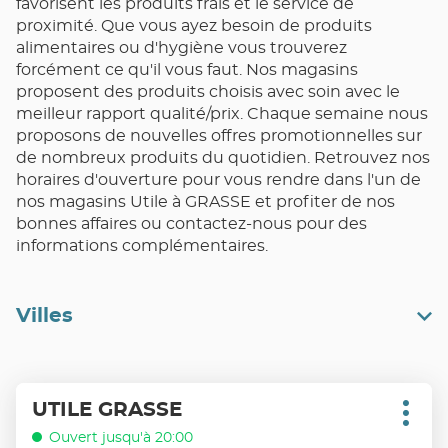
favorisent les produits frais et le service de
proximité. Que vous ayez besoin de produits
alimentaires ou d'hygiène vous trouverez
forcément ce qu'il vous faut. Nos magasins
proposent des produits choisis avec soin avec le
meilleur rapport qualité/prix. Chaque semaine nous
proposons de nouvelles offres promotionnelles sur
de nombreux produits du quotidien. Retrouvez nos
horaires d'ouverture pour vous rendre dans l'un de
nos magasins Utile à GRASSE et profiter de nos
bonnes affaires ou contactez-nous pour des
informations complémentaires.
Villes
Appuyer
UTILE GRASSE
Point
sur
Plus
de
d'opt
la
Ouvert jusqu'à 20:00