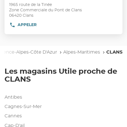
vente
touche
1965 route de la Tinée
:
ENTRÉE
Zone Commerciale du Pont de Clans
pour
06420 Clans
obtenir
APPELER
AFFICHER
de
LE
plus
NUMÉRO
DE
amples
TÉLÉPHONE
informations
DU
ovence-Alpes-Côte D'Azur
Alpes-Maritimes
CLANS
POINT
DE
VENTE
UTILE
Les magasins Utile proche de
CLANS
CLANS
Antibes
Cagnes-Sur-Mer
Cannes
Cap-D'ail