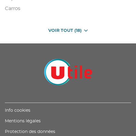
Carros
VOIR TOUT (18)
DE
POINTS
DE
VENTE
DE
U
PROXIMITÉ
-
UTILE
(ouvre
Info cookies
dans
(ouvre
Mentions légales
une
dans
nouvelle
(ouvre
Protection des données
une
fenêtre)