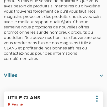
produits frais et le service de proximité. Que vous
ayez besoin de produits alimentaires ou d'hygiène
vous trouverez forcément ce qu'il vous faut. Nos
magasins proposent des produits choisis avec soin
avec le meilleur rapport qualité/prix. Chaque
semaine nous proposons de nouvelles offres
promotionnelles sur de nombreux produits du
quotidien. Retrouvez nos horaires d'ouverture pour
vous rendre dans l'un de nos magasins Utile à
CLANS et profiter de nos bonnes affaires ou
contactez-nous pour des informations
complémentaires.
Villes
Appuyer
UTILE CLANS
Point
sur
Plus
de
d'opt
la
Fermé