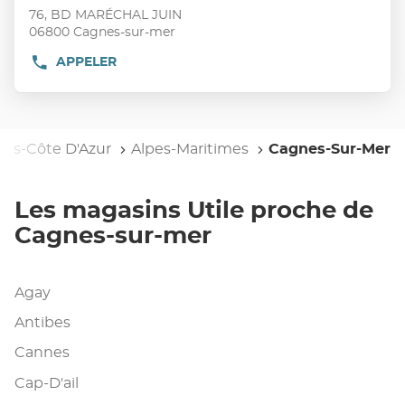
vente
touche
76, BD MARÉCHAL JUIN
:
ENTRÉE
06800 Cagnes-sur-mer
pour
APPELER
AFFICHER
obtenir
LE
de
NUMÉRO
plus
DE
TÉLÉPHONE
amples
DU
pes-Côte D'Azur
informations
Alpes-Maritimes
Cagnes-Sur-Mer
POINT
DE
VENTE
UTILE
Les magasins Utile proche de
CAGNES-
SUR-
Cagnes-sur-mer
MER
Agay
Antibes
Cannes
Cap-D'ail