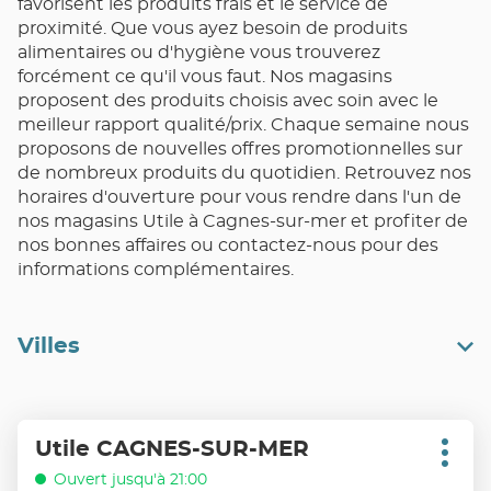
favorisent les produits frais et le service de
proximité. Que vous ayez besoin de produits
alimentaires ou d'hygiène vous trouverez
forcément ce qu'il vous faut. Nos magasins
proposent des produits choisis avec soin avec le
meilleur rapport qualité/prix. Chaque semaine nous
proposons de nouvelles offres promotionnelles sur
de nombreux produits du quotidien. Retrouvez nos
horaires d'ouverture pour vous rendre dans l'un de
nos magasins Utile à Cagnes-sur-mer et profiter de
nos bonnes affaires ou contactez-nous pour des
informations complémentaires.
Villes
Appuyer
Utile CAGNES-SUR-MER
Point
sur
Plus
de
d'opt
la
Ouvert jusqu'à 21:00