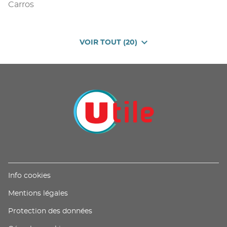
Carros
VOIR TOUT (20)
DE
POINTS
DE
VENTE
DE
U
PROXIMITÉ
-
UTILE
(ouvre
Info cookies
dans
(ouvre
Mentions légales
une
dans
nouvelle
(ouvre
Protection des données
une
fenêtre)
dans
nouvelle