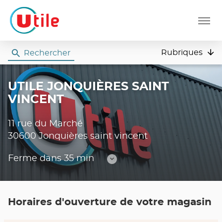
Menu
Rubriques
Rechercher
Utile
UTILE JONQUIÈRES SAINT
VINCENT
11 rue du Marché
30600 Jonquières saint vincent
Ferme dans 35 min
Consulter
les
horaires
Horaires d'ouverture de votre magasin