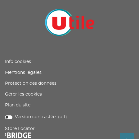
VENTE
DE
U
PROXIMITÉ
-
UTILE
(ouvre
Info cookies
dans
(ouvre
Mentions légales
une
dans
nouvelle
(ouvre
Protection des données
une
fenêtre)
dans
nouvelle
Gérer les cookies
une
fenêtre)
nouvelle
Plan du site
fenêtre)
Version contrastée (
off
)
Store Locator
(ouvre