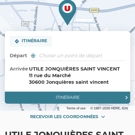
ITINÉRAIRE
Départ
,
À
trouver
proximité
un
Arrivée
UTILE JONQUIÈRES SAINT VINCENT
point
11 rue du Marché
de
vente
30600 Jonquières saint vincent
Utile
ITINÉRAIRE
JUSQU'AU
POINT
DE
Terms of use
© 1987–2026 HERE, IGN
VENTE
UTILE
RECEVOIR LES COORDONNÉES
RECEVOIR
JONQUIÈRES
SAINT
LES
VINCENT
COORDONNÉES