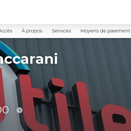
Accès
À propos
Services
Moyens de paiement
accarani
00
Consulter
les
horaires