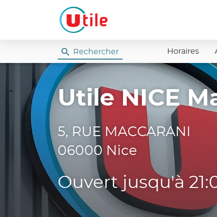
Horaires
Rechercher
Utile
Utile NICE M
5, RUE MACCARANI
06000 Nice
Ouvert jusqu'à 21: