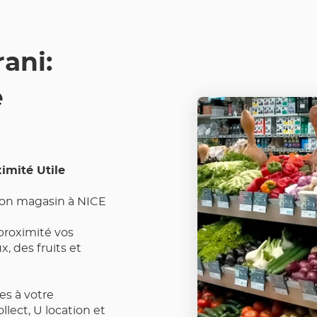
LES
COORDONNÉES
ani:
e
imité Utile
 son magasin à NICE
proximité vos
, des fruits et
es à votre
ollect, U location et