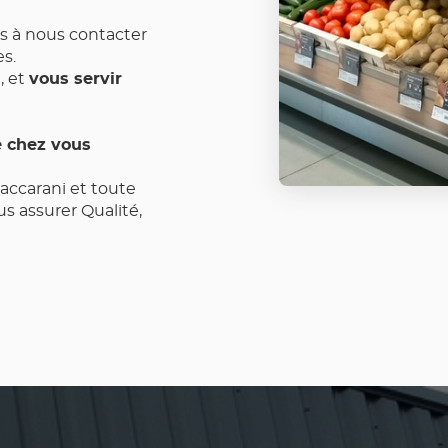
s à nous contacter
es.
 et
vous servir
e chez vous
accarani et toute
s assurer Qualité,
uotidien.