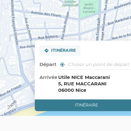
ITINÉRAIRE
Départ
,
À
trouver
proximité
un
Arrivée
Utile NICE Maccarani
point
5, RUE MACCARANI
de
vente
06000 Nice
Utile
ITINÉRAIRE
JUSQU'AU
POINT
DE
VENTE
UTILE
NICE