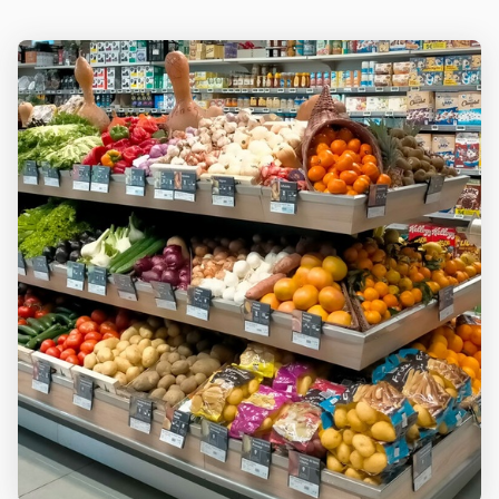
RECEVOIR
NICE
RAIMBALDI
LES
COORDONNÉES