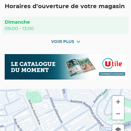
POINT
Horaires d'ouverture de votre magasin
DE
VENTE
UTILE
NICE
Horaires
Dimanche
RAIMBALDI
d'ouverture
09:00
-
13:00
d'aujourd'hui
VOIR PLUS
et
les
horaires
Nos
Catalogue
d'ouverture
promos
du
du
en
moment
point
cours
de
vente
Utile
NICE
Raimbaldi