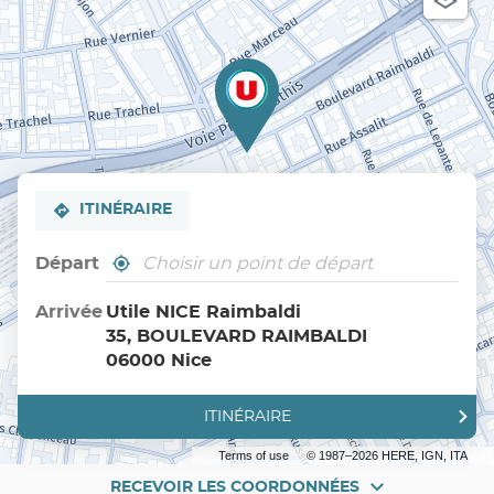
ITINÉRAIRE
Départ
,
À
trouver
proximité
un
Arrivée
Utile NICE Raimbaldi
point
35, BOULEVARD RAIMBALDI
de
vente
06000 Nice
Utile
ITINÉRAIRE
JUSQU'AU
POINT
DE
Terms of use
© 1987–2026 HERE, IGN, ITA
VENTE
UTILE
RECEVOIR LES COORDONNÉES