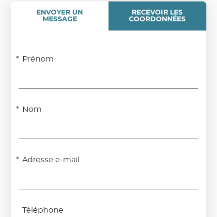
GLACÉ
ENVOYER UN
RECEVOIR LES
(OUVRE
MESSAGE
COORDONNÉES
DANS
UNE
NOUVELLE
FENÊTRE)
Prénom
Nom
Adresse e-mail
Téléphone