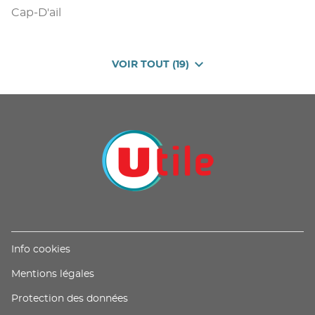
Cap-D'ail
VOIR TOUT (19)
DE
POINTS
DE
VENTE
DE
U
PROXIMITÉ
-
UTILE
(ouvre
Info cookies
dans
(ouvre
Mentions légales
une
dans
nouvelle
(ouvre
Protection des données
une
fenêtre)
dans
nouvelle