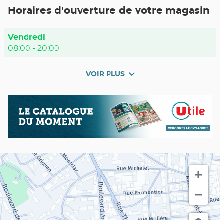
POINT
Horaires d'ouverture de votre magasin
DE
VENTE
UTILE
NICE
Horaires
Vendredi
RAYNAUD
d'ouverture
08:00
-
20:00
d'aujourd'hui
VOIR PLUS
et
les
horaires
Nos
Catalogue
d'ouverture
promos
du
du
en
moment
point
cours
de
vente
Utile
NICE
Raynaud