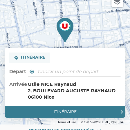
ITINÉRAIRE
Départ
,
À
trouver
proximité
un
Arrivée
Utile NICE Raynaud
point
2, BOULEVARD AUGUSTE RAYNAUD
de
vente
06100 Nice
Utile
ITINÉRAIRE
JUSQU'AU
POINT
DE
Terms of use
© 1987–2026 HERE, IGN, ITA
VENTE
UTILE