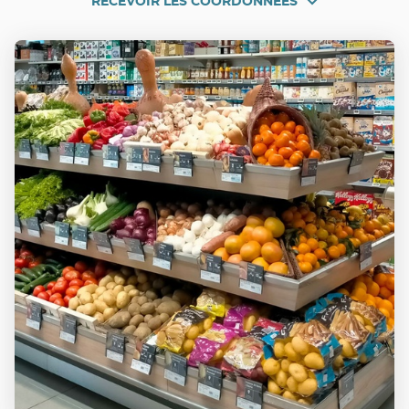
RECEVOIR LES COORDONNÉES
RECEVOIR
NICE
RAYNAUD
LES
COORDONNÉES