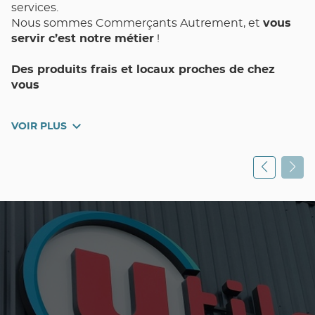
services.
Nous sommes Commerçants Autrement, et
vous
servir c’est notre métier
!
Des produits frais et locaux proches de chez
vous
Votre magasin de proximité Utile NICE Raynaud et
VOIR PLUS
toute son équipe met un point d’honneur à vous
assurer Qualité, Choix, Fraîcheur, et Pouvoir d’Achat
au quotidien.