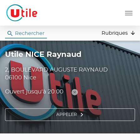
Menu
Rubriques
Rechercher
Utile
Utile NICE Raynaud
2, BOULEVARD AUGUSTE RAYNAUD
06100 Nice
Ouvert jusqu'à 20:00
Consulter
les
horaires
APPELER
AFFICHER
LE
NUMÉRO
DE
TÉLÉPHONE
DU