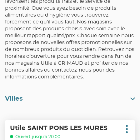
favorisent les produits frais et le service de
proximité. Que vous ayez besoin de produits
alimentaires ou d'hygiène vous trouverez
forcément ce qu'il vous faut. Nos magasins
proposent des produits choisis avec soin avec le
meilleur rapport qualité/prix. Chaque semaine nous
proposons de nouvelles offres promotionnelles sur
de nombreux produits du quotidien. Retrouvez nos
horaires d'ouverture pour vous rendre dans l'un de
nos magasins Utile à GRIMAUD et profiter de nos
bonnes affaires ou contactez-nous pour des
informations complémentaires.
Villes
Appuyer
Utile SAINT PONS LES MURES
Point
sur
Plus
de
d'opt
la
Ouvert jusqu'à 20:00