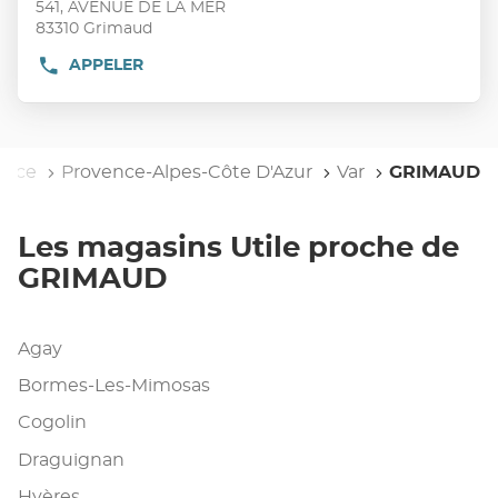
touche
541, AVENUE DE LA MER
UTILE
:
ENTRÉE
GRIMAUD
83310 Grimaud
EGLISE
pour
APPELER
AFFICHER
obtenir
LE
de
NUMÉRO
plus
DE
TÉLÉPHONE
amples
DU
l
ance
informations
Provence-Alpes-Côte D'Azur
Var
GRIMAUD
POINT
DE
VENTE
UTILE
Les magasins Utile proche de
GRIMAUD
AVENUE
GRIMAUD
DE
LA
MER
Agay
Bormes-Les-Mimosas
Cogolin
Draguignan
Hyères