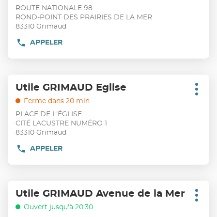
vente
touche
ROUTE NATIONALE 98
:
ENTRÉE
ROND-POINT DES PRAIRIES DE LA MER
pour
83310 Grimaud
obtenir
APPELER
AFFICHER
de
LE
plus
NUMÉRO
DE
amples
TÉLÉPHONE
Appuyer
informations
DU
Utile GRIMAUD Eglise
Point
sur
POINT
Plus
de
DE
d'opt
la
Ferme dans 20 min
VENTE
vente
touche
PLACE DE L'ÉGLISE
UTILE
:
ENTRÉE
SAINT
CITÉ LACUSTRE NUMÉRO 1
PONS
pour
83310 Grimaud
LES
obtenir
MURES
APPELER
AFFICHER
de
LE
plus
NUMÉRO
DE
amples
TÉLÉPHONE
Appuyer
informations
DU
Utile GRIMAUD Avenue de la Mer
Point
sur
POINT
Plus
de
DE
d'opt
la
Ouvert jusqu'à 20:30
VENTE
vente