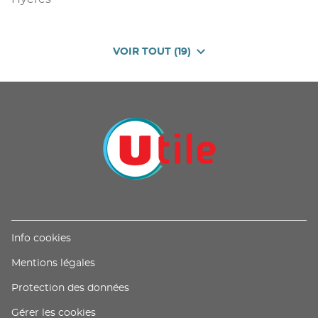
VOIR TOUT (19)
DE
POINTS
DE
VENTE
DE
U
PROXIMITÉ
-
UTILE
(ouvre
Info cookies
dans
(ouvre
Mentions légales
une
dans
nouvelle
(ouvre
Protection des données
une
fenêtre)
dans
nouvelle
Gérer les cookies
une
fenêtre)