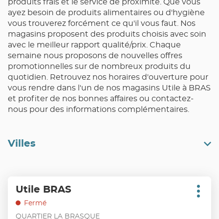
produits frais et le service de proximité. Que vous
ayez besoin de produits alimentaires ou d'hygiène
vous trouverez forcément ce qu'il vous faut. Nos
magasins proposent des produits choisis avec soin
avec le meilleur rapport qualité/prix. Chaque
semaine nous proposons de nouvelles offres
promotionnelles sur de nombreux produits du
quotidien. Retrouvez nos horaires d'ouverture pour
vous rendre dans l'un de nos magasins Utile à BRAS
et profiter de nos bonnes affaires ou contactez-
nous pour des informations complémentaires.
Villes
Appuyer
Utile BRAS
Point
sur
Plus
de
d'opt
la
Fermé
vente
touche
QUARTIER LA BRASQUE