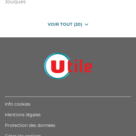
Jouques
VOIR TOUT (20)
DE
POINTS
DE
VENTE
DE
U
PROXIMITÉ
-
UTILE
(ouvre
Info cookies
dans
(ouvre
Mentions légales
une
dans
nouvelle
(ouvre
Protection des données
une
fenêtre)
dans
nouvelle