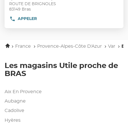
:
ENTRÉE
ROUTE DE BRIGNOLES
pour
83149 Bras
obtenir
APPELER
AFFICHER
de
LE
plus
NUMÉRO
DE
amples
TÉLÉPHONE
informations
DU
Accueil
France
Provence-Alpes-Côte D'Azur
Var
BR
POINT
DE
VENTE
UTILE
Les magasins Utile proche de
BRAS
BRAS
Aix En Provence
Aubagne
Cadolive
Hyères