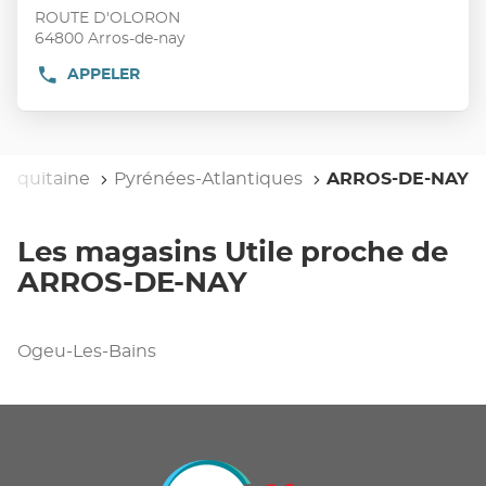
vente
touche
ROUTE D'OLORON
:
ENTRÉE
64800 Arros-de-nay
pour
APPELER
AFFICHER
obtenir
LE
de
NUMÉRO
plus
DE
TÉLÉPHONE
amples
DU
-Aquitaine
informations
Pyrénées-Atlantiques
ARROS-DE-NAY
POINT
DE
VENTE
UTILE
Les magasins Utile proche de
ARROS-
DE-
ARROS-DE-NAY
NAY
Ogeu-Les-Bains