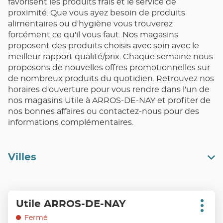
favorisent les produits frais et le service de
proximité. Que vous ayez besoin de produits
alimentaires ou d'hygiène vous trouverez
forcément ce qu'il vous faut. Nos magasins
proposent des produits choisis avec soin avec le
meilleur rapport qualité/prix. Chaque semaine nous
proposons de nouvelles offres promotionnelles sur
de nombreux produits du quotidien. Retrouvez nos
horaires d'ouverture pour vous rendre dans l'un de
nos magasins Utile à ARROS-DE-NAY et profiter de
nos bonnes affaires ou contactez-nous pour des
informations complémentaires.
Villes
Appuyer
Utile ARROS-DE-NAY
Point
sur
Plus
de
d'opt
la
Fermé