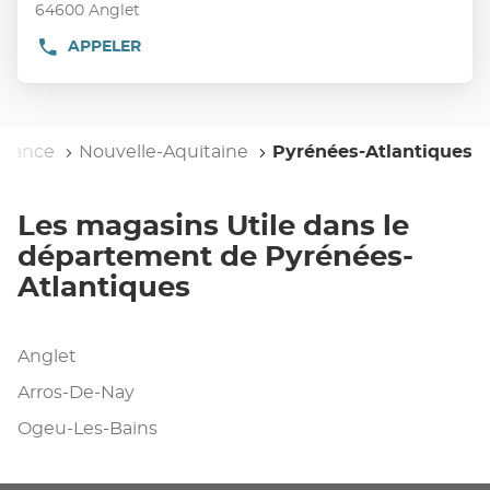
:
ENTRÉE
ARROS-
64600 Anglet
DE-
pour
NAY
APPELER
AFFICHER
obtenir
LE
de
NUMÉRO
plus
DE
TÉLÉPHONE
amples
DU
eil
France
informations
Nouvelle-Aquitaine
Pyrénées-Atlantiques
POINT
DE
VENTE
UTILE
Les magasins Utile dans le
ANGLET
département de Pyrénées-
Atlantiques
Anglet
Arros-De-Nay
Ogeu-Les-Bains