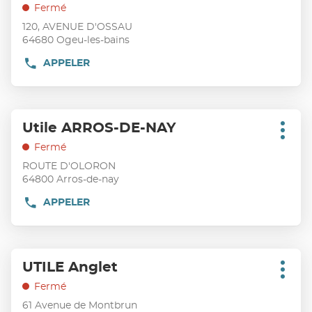
de
d'opt
la
Fermé
vente
touche
120, AVENUE D'OSSAU
:
ENTRÉE
64680 Ogeu-les-bains
pour
APPELER
AFFICHER
obtenir
LE
de
NUMÉRO
plus
DE
TÉLÉPHONE
amples
Appuyer
DU
Utile ARROS-DE-NAY
Point
informations
sur
POINT
Plus
de
DE
d'opt
la
Fermé
VENTE
vente
touche
ROUTE D'OLORON
UTILE
:
ENTRÉE
OGEU-
64800 Arros-de-nay
LES-
pour
BAINS
APPELER
AFFICHER
obtenir
LE
de
NUMÉRO
plus
DE
TÉLÉPHONE
amples
Appuyer
DU
UTILE Anglet
Point
informations
sur
POINT
Plus
de
DE
d'opt
la
Fermé
VENTE
vente
touche
61 Avenue de Montbrun
UTILE