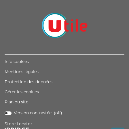
(ouvre
Info cookies
dans
(ouvre
Mentions légales
une
dans
nouvelle
(ouvre
Protection des données
une
fenêtre)
dans
nouvelle
Gérer les cookies
une
fenêtre)
nouvelle
Plan du site
fenêtre)
Version contrastée (
off
)
Store Locator
(ouvre