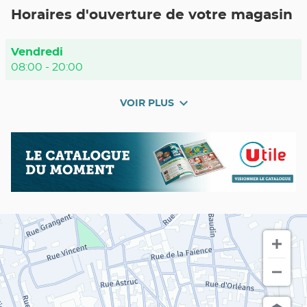
POINT
Horaires d'ouverture de votre magasin
DE
VENTE
UTILE
NIMES
Horaires
Vendredi
GAMBETTA
d'ouverture
08:00
-
20:00
d'aujourd'hui
VOIR PLUS
et
les
horaires
Nos
Catalogue
d'ouverture
promos
du
du
en
moment
point
cours
de
vente
Utile
NIMES
Gambetta