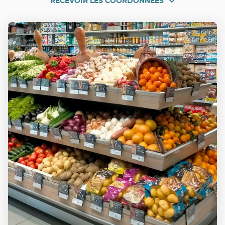
RECEVOIR LES COORDONNÉES
RECEVOIR
NIMES
GAMBETTA
LES
COORDONNÉES