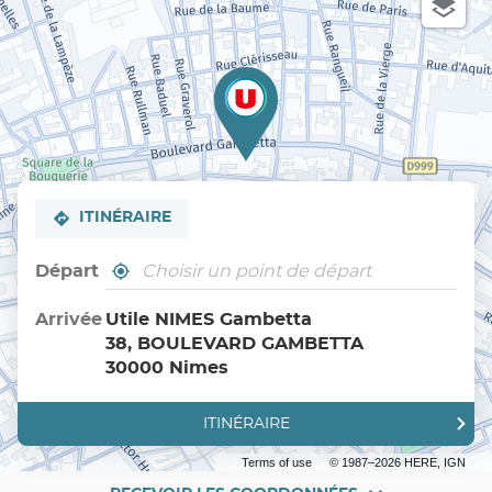
ITINÉRAIRE
Départ
,
À
trouver
proximité
un
Arrivée
Utile NIMES Gambetta
point
38, BOULEVARD GAMBETTA
de
vente
30000 Nimes
Utile
ITINÉRAIRE
JUSQU'AU
POINT
DE
Terms of use
© 1987–2026 HERE, IGN
VENTE
UTILE