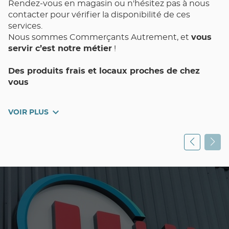
Rendez-vous en magasin ou n'hésitez pas à nous
contacter pour vérifier la disponibilité de ces
services.
Nous sommes Commerçants Autrement, et
vous
servir c’est notre métier
!
Des produits frais et locaux proches de chez
vous
Votre magasin de proximité Utile NIMES Gambetta
VOIR PLUS
et toute son équipe met un point d’honneur à vous
assurer Qualité, Choix, Fraîcheur, et Pouvoir d’Achat
au quotidien.