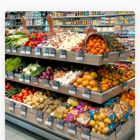
RECEVOIR
LÉZAN
LES
COORDONNÉES