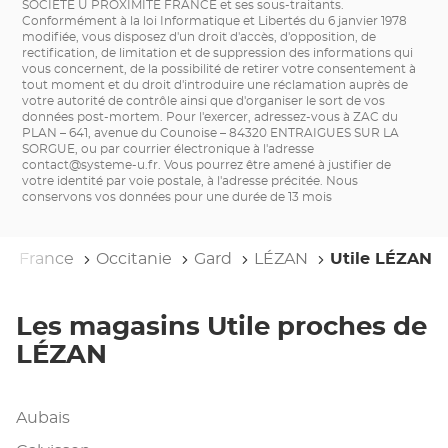
SOCIETE U PROXIMITE FRANCE et ses sous-traitants.
Conformément à la loi Informatique et Libertés du 6 janvier 1978
modifiée, vous disposez d'un droit d'accès, d'opposition, de
rectification, de limitation et de suppression des informations qui
vous concernent, de la possibilité de retirer votre consentement à
tout moment et du droit d'introduire une réclamation auprès de
votre autorité de contrôle ainsi que d'organiser le sort de vos
données post-mortem. Pour l'exercer, adressez-vous à ZAC du
PLAN – 641, avenue du Counoise – 84320 ENTRAIGUES SUR LA
SORGUE, ou par courrier électronique à l'adresse
contact@systeme-u.fr
. Vous pourrez être amené à justifier de
votre identité par voie postale, à l'adresse précitée. Nous
conservons vos données pour une durée de 13 mois
ile
France
Occitanie
Gard
LÉZAN
Utile LÉZAN
Les magasins Utile proches de
LÉZAN
Aubais