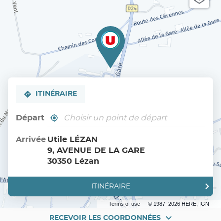
ITINÉRAIRE
Départ
,
À
trouver
proximité
un
Arrivée
Utile LÉZAN
point
9, AVENUE DE LA GARE
de
vente
30350 Lézan
Utile
ITINÉRAIRE
JUSQU'AU
POINT
DE
Terms of use
© 1987–2026 HERE, IGN
VENTE
UTILE
RECEVOIR LES COORDONNÉES