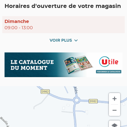
POINT
Horaires d'ouverture de votre magasin
DE
VENTE
UTILE
LÉZAN
Horaires
Dimanche
d'ouverture
09:00
-
13:00
d'aujourd'hui
VOIR PLUS
et
les
horaires
Nos
Catalogue
d'ouverture
promos
du
du
en
moment
point
cours
de
vente
Utile
LÉZAN