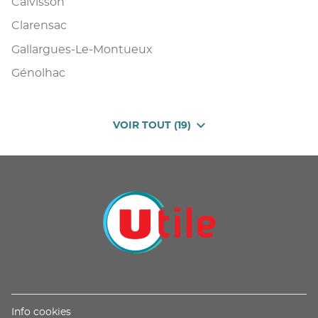
Calvisson
Clarensac
Gallargues-Le-Montueux
Génolhac
VOIR TOUT (19)
DE
POINTS
DE
VENTE
DE
U
PROXIMITÉ
-
UTILE
(ouvre
Info cookies