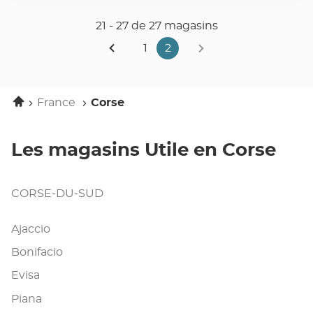
TÉLÉPHONE
informations
DU
21 - 27 de 27 magasins
POINT
suivante
DE
Page
1
2
Page
VENTE
Aller
Page
précédente
UTILE
à
actuelle
VOLPAJOLA
la
:
page
2
Accueil
France
Corse
sur
2,
Les magasins Utile en Corse
CORSE-DU-SUD
Ajaccio
Bonifacio
Evisa
Piana