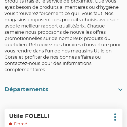
produits frais et le service de proximité. Que vous
ayez besoin de produits alimentaires ou d'hygiène
vous trouverez forcément ce qu'il vous faut. Nos
magasins proposent des produits choisis avec soin
avec le meilleur rapport qualité/prix. Chaque
semaine nous proposons de nouvelles offres
promotionnelles sur de nombreux produits du
quotidien. Retrouvez nos horaires d'ouverture pour
vous rendre dans l'un de nos magasins Utile en
Corse et profiter de nos bonnes affaires ou
contactez-nous pour des informations
complémentaires.
Départements
Appuyer
Utile FOLELLI
Point
sur
Plus
de
d'opt
la
Fermé