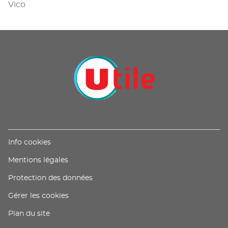
Vico
(ouvre
Info cookies
dans
(ouvre
Mentions légales
une
dans
nouvelle
(ouvre
Protection des données
une
fenêtre)
dans
nouvelle
Gérer les cookies
une
fenêtre)
nouvelle
Plan du site
fenêtre)