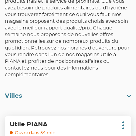
produits frais et le service de proximité. Que vous
ayez besoin de produits alimentaires ou d'hygiène
vous trouverez forcément ce qu'il vous faut. Nos
magasins proposent des produits choisis avec soin
avec le meilleur rapport qualité/prix. Chaque
semaine nous proposons de nouvelles offres
promotionnelles sur de nombreux produits du
quotidien. Retrouvez nos horaires d'ouverture pour
vous rendre dans l'un de nos magasins Utile à
PIANA et profiter de nos bonnes affaires ou
contactez-nous pour des informations
complémentaires.
Villes
Appuyer
Utile PIANA
Point
sur
Plus
de
d'opt
la
Ouvre dans 54 min