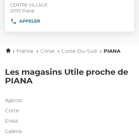
vente
touche
CENTRE VILLAGE
:
ENTRÉE
20115 Piana
pour
APPELER
AFFICHER
obtenir
LE
de
NUMÉRO
plus
DE
TÉLÉPHONE
amples
DU
Accueil
informations
France
Corse
Corse-Du-Sud
PIANA
POINT
DE
VENTE
UTILE
Les magasins Utile proche de
PIANA
PIANA
Ajaccio
Corte
Evisa
Galéria