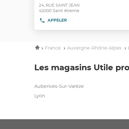
:
ENTRÉE
24, RUE SAINT JEAN
pour
42000 Saint étienne
obtenir
APPELER
AFFICHER
de
LE
plus
NUMÉRO
amples
DE
TÉLÉPHONE
informations
DU
Accueil
France
Auvergne-Rhône-Alpes
POINT
DE
VENTE
UTILE
Les magasins Utile p
SAINT
ÉTIENNE
SAINT-
JEAN
Auberives-Sur-Varèze
Lyon