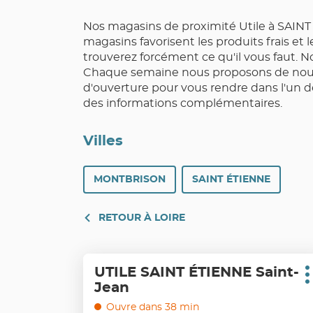
Nos magasins de proximité Utile à SAINT 
magasins favorisent les produits frais et
trouverez forcément ce qu'il vous faut. N
Chaque semaine nous proposons de nouve
d'ouverture pour vous rendre dans l'un d
des informations complémentaires.
Villes
MONTBRISON
SAINT ÉTIENNE
RETOUR À LOIRE
Appuyer
UTILE SAINT ÉTIENNE Saint-
Point
sur
P
Jean
de
d
la
vente
touche
Ouvre dans 38 min