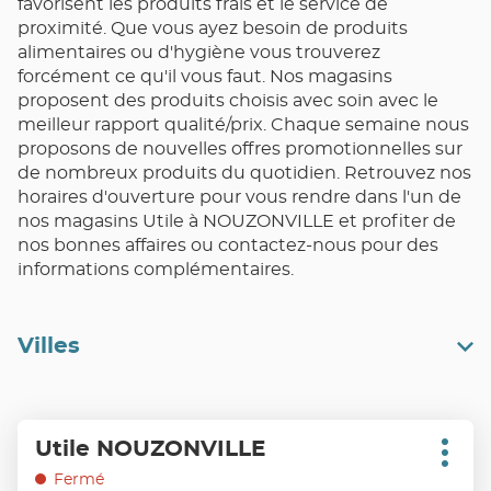
favorisent les produits frais et le service de
proximité. Que vous ayez besoin de produits
alimentaires ou d'hygiène vous trouverez
forcément ce qu'il vous faut. Nos magasins
proposent des produits choisis avec soin avec le
meilleur rapport qualité/prix. Chaque semaine nous
proposons de nouvelles offres promotionnelles sur
de nombreux produits du quotidien. Retrouvez nos
horaires d'ouverture pour vous rendre dans l'un de
nos magasins Utile à NOUZONVILLE et profiter de
nos bonnes affaires ou contactez-nous pour des
informations complémentaires.
Villes
Appuyer
Utile NOUZONVILLE
Point
sur
Plus
de
d'opt
la
Fermé