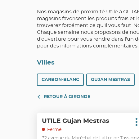
Nos magasins de proximité Utile à GUJAN
magasins favorisent les produits frais et
trouverez forcément ce qu'il vous faut. N
Chaque semaine nous proposons de nouve
d'ouverture pour vous rendre dans l'un 
pour des informations complémentaires.
Villes
CARBON-BLANC
GUJAN MESTRAS
RETOUR À GIRONDE
Appuyer
UTILE Gujan Mestras
Point
sur
P
de
d
la
Fermé
vente
touche
32 avenue du Maréchal de Lattre de Tassigny