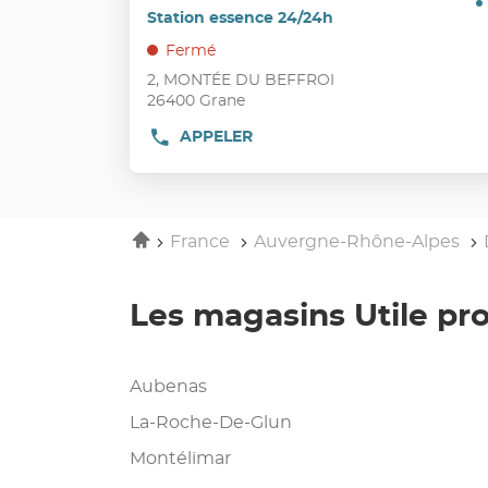
P
de
d
la
Station essence 24/24h
vente
touche
Fermé
:
ENTRÉE
2, MONTÉE DU BEFFROI
pour
26400 Grane
obtenir
de
APPELER
AFFICHER
LE
plus
NUMÉRO
amples
DE
informations
TÉLÉPHONE
DU
Accueil
France
Auvergne-Rhône-Alpes
POINT
DE
VENTE
UTILE
Les magasins Utile p
GRANE
Aubenas
La-Roche-De-Glun
Montélimar