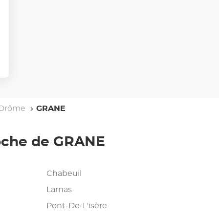
lus
'options
Drôme
GRANE
roche de GRANE
Chabeuil
Larnas
Pont-De-L'isère