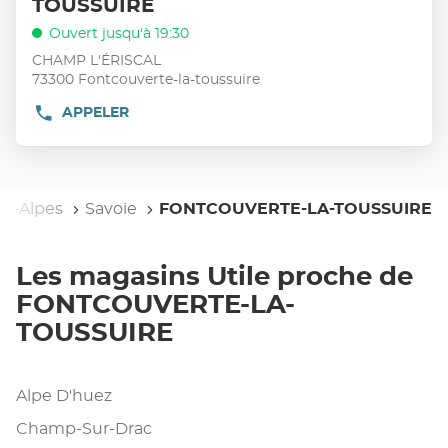
TOUSSUIRE
de
d'opt
la
vente
touche
Ouvert jusqu'à 19:30
:
ENTRÉE
CHAMP L'ÉRISCAL
pour
73300 Fontcouverte-la-toussuire
obtenir
APPELER
AFFICHER
de
LE
plus
NUMÉRO
amples
DE
TÉLÉPHONE
informations
DU
e-Alpes
Savoie
FONTCOUVERTE-LA-TOUSSUIRE
POINT
DE
VENTE
UTILE
Les magasins Utile proche de
FONTCOUVERTE-
LA-
FONTCOUVERTE-LA-
TOUSSUIRE
TOUSSUIRE
Alpe D'huez
Champ-Sur-Drac