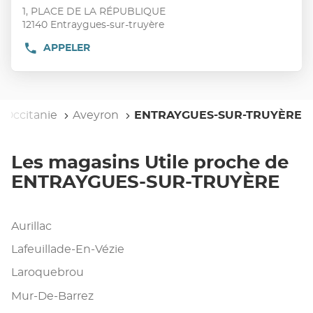
vente
touche
1, PLACE DE LA RÉPUBLIQUE
:
ENTRÉE
12140 Entraygues-sur-truyère
pour
APPELER
AFFICHER
obtenir
LE
de
NUMÉRO
plus
DE
TÉLÉPHONE
amples
DU
Occitanie
informations
Aveyron
ENTRAYGUES-SUR-TRUYÈRE
POINT
DE
VENTE
UTILE
Les magasins Utile proche de
ENTRAYGUES-
SUR-
ENTRAYGUES-SUR-TRUYÈRE
TRUYÈRE
Aurillac
Lafeuillade-En-Vézie
Laroquebrou
Mur-De-Barrez