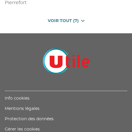
Pierrefort
VOIR TOUT (7)
DE
POINTS
DE
VENTE
DE
U
PROXIMITÉ
-
UTILE
(ouvre
Info cookies
dans
(ouvre
Mentions légales
une
dans
nouvelle
(ouvre
Protection des données
une
fenêtre)
dans
nouvelle
Gérer les cookies
une
fenêtre)