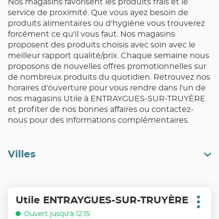
Nos magasins favorisent les produits frais et le
service de proximité. Que vous ayez besoin de
produits alimentaires ou d'hygiène vous trouverez
forcément ce qu'il vous faut. Nos magasins
proposent des produits choisis avec soin avec le
meilleur rapport qualité/prix. Chaque semaine nous
proposons de nouvelles offres promotionnelles sur
de nombreux produits du quotidien. Retrouvez nos
horaires d'ouverture pour vous rendre dans l'un de
nos magasins Utile à ENTRAYGUES-SUR-TRUYÈRE
et profiter de nos bonnes affaires ou contactez-
nous pour des informations complémentaires.
Villes
Appuyer
Utile ENTRAYGUES-SUR-TRUYÈRE
Point
sur
Plus
de
d'opt
la
Ouvert jusqu'à 12:15