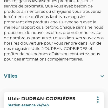
Nos magasins favorisent les produits frais et le
service de proximité. Que vous ayez besoin de
produits alimentaires ou d'hygiène vous trouverez
forcément ce qu'il vous faut. Nos magasins
proposent des produits choisis avec soin avec le
meilleur rapport qualité/prix. Chaque semaine nous
proposons de nouvelles offres promotionnelles sur
de nombreux produits du quotidien. Retrouvez nos
horaires d'ouverture pour vous rendre dans l'un de
nos magasins Utile à DURBAN-CORBIÈRES et
profiter de nos bonnes affaires ou contactez-nous
pour des informations complémentaires.
Villes
Appuyer
Utile DURBAN-CORBIÈRES
Point
sur
Plus
de
d'opt
la
Station essence 24/24h