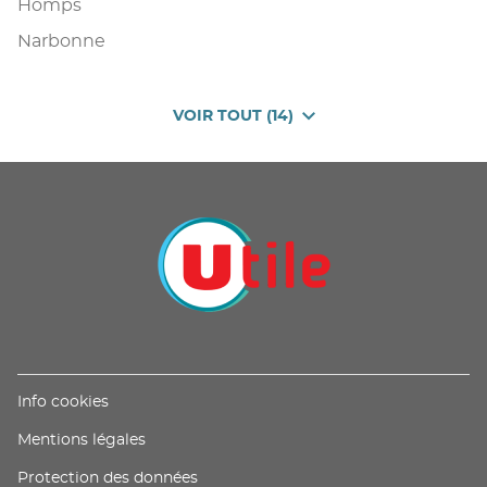
Homps
Narbonne
VOIR TOUT (14)
DE
POINTS
DE
VENTE
DE
U
PROXIMITÉ
-
UTILE
(ouvre
Info cookies
dans
(ouvre
Mentions légales
une
dans
nouvelle
(ouvre
Protection des données
une
fenêtre)