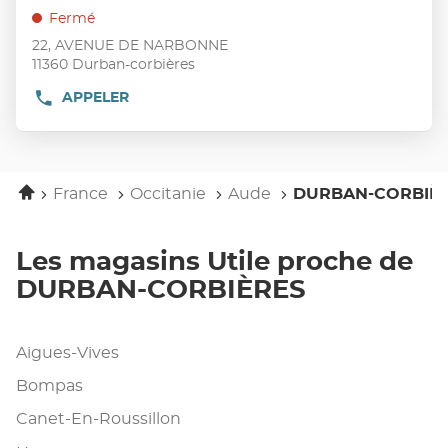
vente
touche
Fermé
:
ENTRÉE
22, AVENUE DE NARBONNE
pour
11360 Durban-corbières
obtenir
de
APPELER
AFFICHER
LE
plus
NUMÉRO
amples
DE
informations
TÉLÉPHONE
DU
Accueil
France
Occitanie
Aude
DURBAN-CORBIÈ
POINT
DE
VENTE
UTILE
Les magasins Utile proche de
DURBAN-
CORBIÈRES
DURBAN-CORBIÈRES
Aigues-Vives
Bompas
Canet-En-Roussillon