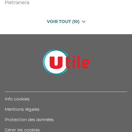
Pietranera
VOIR TOUT (10)
DE
POINTS
DE
VENTE
DE
U
PROXIMITÉ
-
UTILE
(ouvre
Info cookies
dans
(ouvre
Mentions légales
une
dans
nouvelle
(ouvre
Protection des données
une
fenêtre)
dans
nouvelle
Gérer les cookies
une
fenêtre)