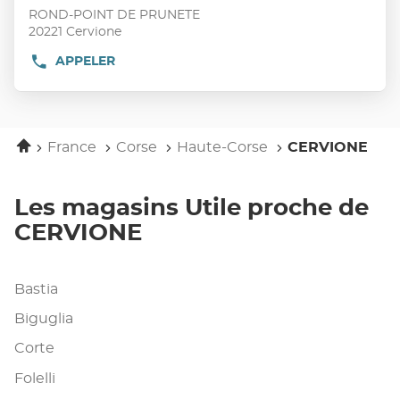
vente
touche
ROND-POINT DE PRUNETE
:
ENTRÉE
20221 Cervione
pour
APPELER
AFFICHER
obtenir
LE
de
NUMÉRO
plus
DE
TÉLÉPHONE
amples
DU
Accueil
informations
France
Corse
Haute-Corse
CERVIONE
POINT
DE
VENTE
UTILE
Les magasins Utile proche de
CERVIONE
CERVIONE
Bastia
Biguglia
Corte
Folelli