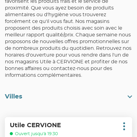
favorisent les produits frais et le service de
proximité. Que vous ayez besoin de produits
alimentaires ou d'hygiène vous trouverez
forcément ce qu'il vous faut. Nos magasins
proposent des produits choisis avec soin avec le
meilleur rapport qualité/prix. Chaque semaine nous
proposons de nouvelles offres promotionnelles sur
de nombreux produits du quotidien. Retrouvez nos
horaires d'ouverture pour vous rendre dans l'un de
nos magasins Utile à CERVIONE et profiter de nos
bonnes affaires ou contactez-nous pour des
informations complémentaires.
Villes
Appuyer
Utile CERVIONE
Point
sur
Plus
de
d'opt
la
Ouvert jusqu'à 19:30