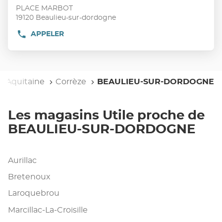
vente
touche
PLACE MARBOT
:
ENTRÉE
19120 Beaulieu-sur-dordogne
pour
APPELER
AFFICHER
obtenir
LE
de
NUMÉRO
plus
DE
TÉLÉPHONE
amples
DU
e-Aquitaine
informations
Corrèze
BEAULIEU-SUR-DORDOGNE
POINT
DE
VENTE
UTILE
Les magasins Utile proche de
BEAULIEU-
SUR-
BEAULIEU-SUR-DORDOGNE
DORDOGNE
Aurillac
Bretenoux
Laroquebrou
Marcillac-La-Croisille