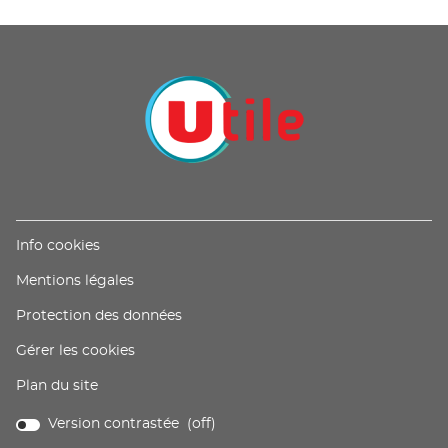
(ouvre
Info cookies
dans
(ouvre
Mentions légales
une
dans
nouvelle
(ouvre
Protection des données
une
fenêtre)
dans
nouvelle
Gérer les cookies
une
fenêtre)
nouvelle
Plan du site
fenêtre)
Version contrastée (
off
)