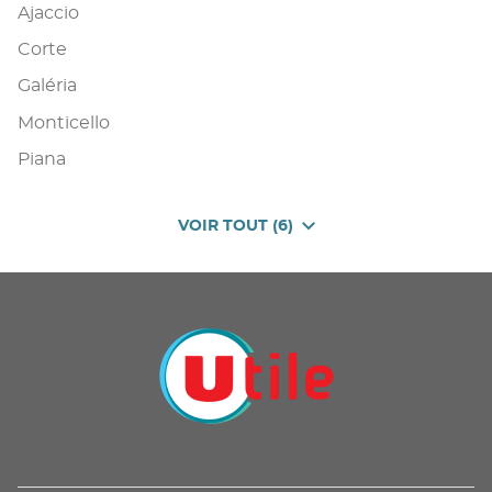
Ajaccio
Corte
Galéria
Monticello
Piana
VOIR TOUT (6)
DE
POINTS
DE
VENTE
DE
U
PROXIMITÉ
-
UTILE