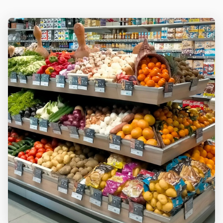
RECEVOIR
EVISA
LES
COORDONNÉES