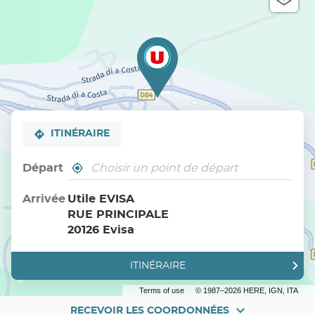
ITINÉRAIRE
Départ
,
À
trouver
proximité
un
Arrivée
Utile EVISA
point
RUE PRINCIPALE
de
vente
20126 Evisa
Utile
ITINÉRAIRE
JUSQU'AU
POINT
DE
Terms of use
© 1987–2026 HERE, IGN, ITA
VENTE
UTILE
RECEVOIR LES COORDONNÉES