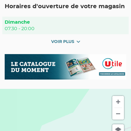
POINT
Horaires d'ouverture de votre magasin
DE
VENTE
UTILE
EVISA
Horaires
Dimanche
d'ouverture
07:30
-
20:00
d'aujourd'hui
VOIR PLUS
et
les
horaires
Nos
Catalogue
d'ouverture
promos
du
du
en
moment
point
cours
de
vente
Utile
EVISA