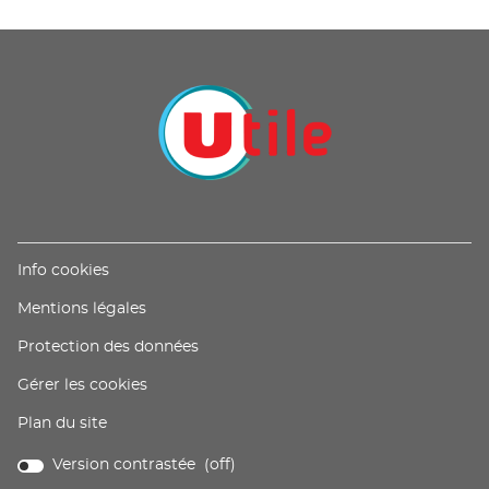
POINTS
DE
VENTE
DE
U
PROXIMITÉ
-
UTILE
(ouvre
Info cookies
dans
(ouvre
Mentions légales
une
dans
nouvelle
(ouvre
Protection des données
une
fenêtre)
dans
nouvelle
Gérer les cookies
une
fenêtre)
nouvelle
Plan du site
fenêtre)
Version contrastée (
off
)