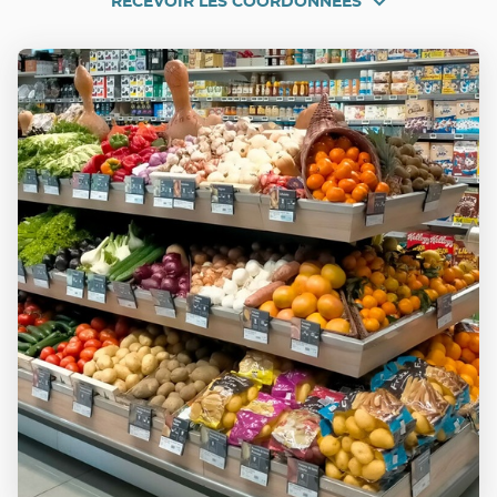
RECEVOIR LES COORDONNÉES
RECEVOIR
TORREILLES
LES
COORDONNÉES