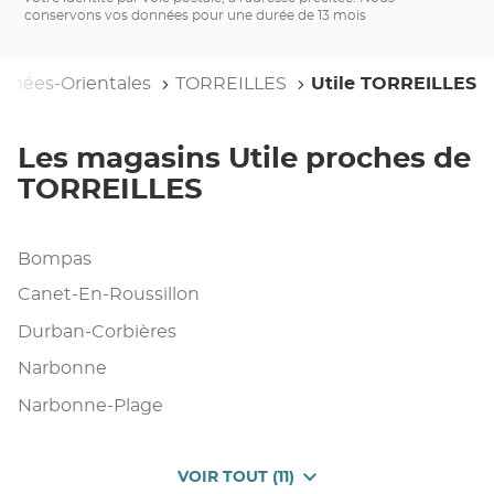
conservons vos données pour une durée de 13 mois
rénées-Orientales
TORREILLES
Utile TORREILLES
Les magasins Utile proches de
TORREILLES
Bompas
Canet-En-Roussillon
Durban-Corbières
Narbonne
Narbonne-Plage
VOIR TOUT (11)
DE