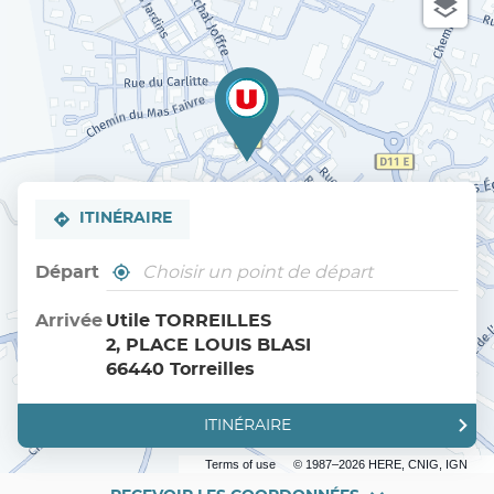
ITINÉRAIRE
Départ
,
À
trouver
proximité
un
Arrivée
Utile TORREILLES
point
2, PLACE LOUIS BLASI
de
vente
66440 Torreilles
Utile
ITINÉRAIRE
JUSQU'AU
POINT
DE
Terms of use
© 1987–2026 HERE, CNIG, IGN
VENTE
UTILE