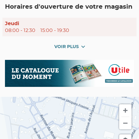
POINT
Horaires d'ouverture de votre magasin
DE
VENTE
UTILE
TORREILLES
Horaires
Jeudi
d'ouverture
08:00
-
12:30
15:00
-
19:30
d'aujourd'hui
VOIR PLUS
et
les
horaires
Nos
Catalogue
d'ouverture
promos
du
du
en
moment
point
cours
de
vente
Utile
TORREILLES