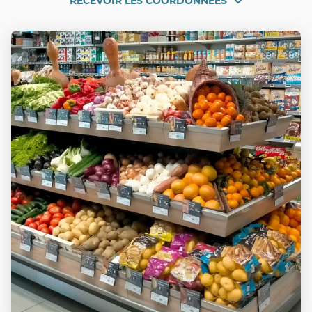
RECEVOIR LES COORDONNÉES
RECEVOIR
PIETRANERA
LES
COORDONNÉES