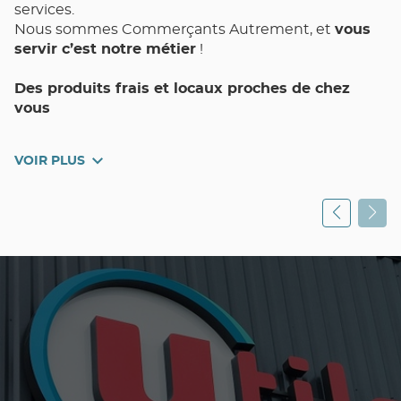
services.
Nous sommes Commerçants Autrement, et
vous
servir c’est notre métier
!
Des produits frais et locaux proches de chez
vous
Votre magasin de proximité Utile PIETRANERA et
VOIR PLUS
toute son équipe met un point d’honneur à vous
assurer Qualité, Choix, Fraîcheur, et Pouvoir d’Achat
au quotidien.