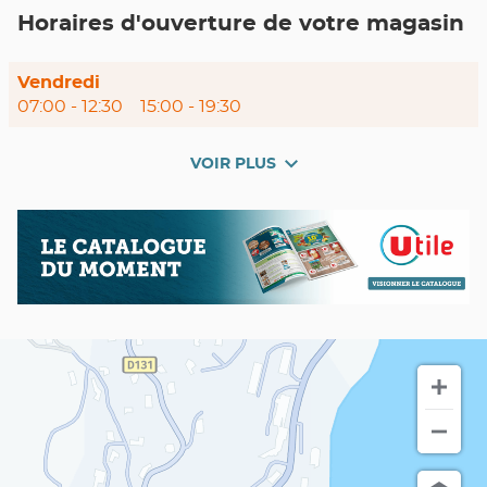
POINT
Horaires d'ouverture de votre magasin
DE
VENTE
UTILE
PIETRANERA
Horaires
Vendredi
d'ouverture
07:00
-
12:30
15:00
-
19:30
d'aujourd'hui
VOIR PLUS
et
les
horaires
Nos
Catalogue
d'ouverture
promos
du
du
en
moment
point
cours
de
vente
Utile
PIETRANERA