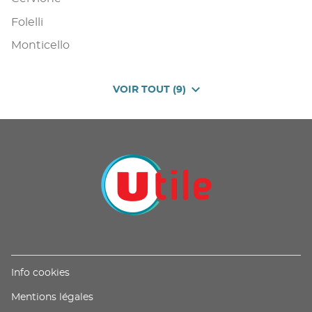
Folelli
Monticello
VOIR TOUT (9)
DE
POINTS
DE
VENTE
DE
U
PROXIMITÉ
-
UTILE
(ouvre
Info cookies
dans
(ouvre
Mentions légales
une
dans