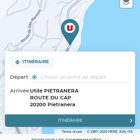
ITINÉRAIRE
Départ
,
À
trouver
proximité
un
Arrivée
Utile PIETRANERA
point
ROUTE DU CAP
de
vente
20200 Pietranera
Utile
ITINÉRAIRE
JUSQU'AU
POINT
DE
Terms of use
© 1987–2026 HERE, IGN, ITA
VENTE
UTILE