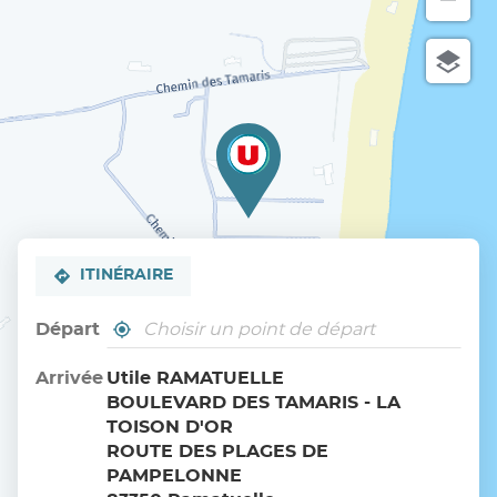
ITINÉRAIRE
Départ
,
À
trouver
proximité
un
Arrivée
Utile RAMATUELLE
point
BOULEVARD DES TAMARIS - LA
de
vente
TOISON D'OR
Utile
ROUTE DES PLAGES DE
PAMPELONNE