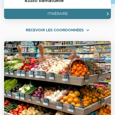
83350 Ramatuelle
Terms of use
© 1987–2026 HERE, IGN
ITINÉRAIRE
JUSQU'AU
POINT
DE
VENTE
UTILE
RECEVOIR LES COORDONNÉES
RECEVOIR
RAMATUELLE
LES
COORDONNÉES