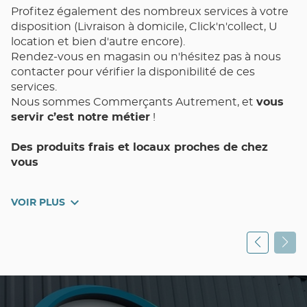
Profitez également des nombreux services à votre
disposition (Livraison à domicile, Click'n'collect, U
location et bien d'autre encore).
Rendez-vous en magasin ou n'hésitez pas à nous
contacter pour vérifier la disponibilité de ces
services.
Nous sommes Commerçants Autrement, et
vous
servir c’est notre métier
!
Des produits frais et locaux proches de chez
vous
Votre magasin de proximité Utile RAMATUELLE et
VOIR PLUS
toute son équipe met un point d’honneur à vous
assurer Qualité, Choix, Fraîcheur, et Pouvoir d’Achat
au quotidien.