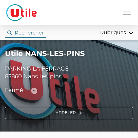
Menu
Rubriques
Rechercher
Utile
Utile NANS-LES-PINS
PARKING LA FERRAGE
83860 Nans-les-pins
Fermé
Consulter
les
horaires
APPELER
AFFICHER
LE
NUMÉRO
DE
TÉLÉPHONE
DU