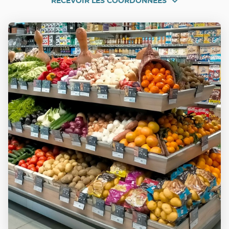
RECEVOIR LES COORDONNÉES
RECEVOIR
NANS-
LES-
LES
PINS
COORDONNÉES