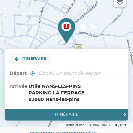
ITINÉRAIRE
Départ
,
À
trouver
proximité
un
Arrivée
Utile NANS-LES-PINS
point
PARKING LA FERRAGE
de
vente
83860 Nans-les-pins
Utile
ITINÉRAIRE
JUSQU'AU
POINT
DE
Terms of use
© 1987–2026 HERE, IGN
VENTE
UTILE