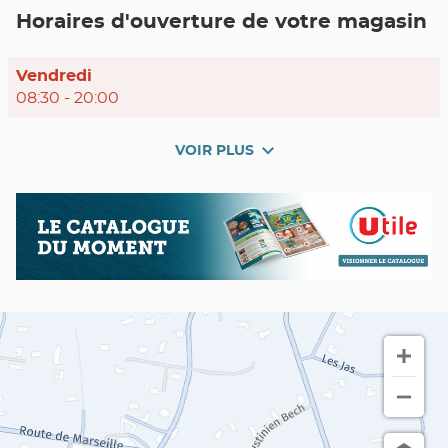
POINT
Horaires d'ouverture de votre magasin
DE
VENTE
UTILE
NANS-
Horaires
Vendredi
LES-
PINS
d'ouverture
08:30
-
20:00
d'aujourd'hui
VOIR PLUS
et
les
horaires
Nos
Catalogue
d'ouverture
promos
du
du
en
moment
point
cours
de
vente
Utile
NANS-
LES-
PINS