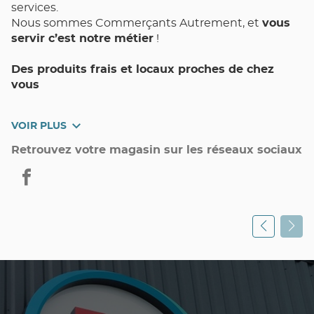
services.
Nous sommes Commerçants Autrement, et
vous
servir c’est notre métier
!
Des produits frais et locaux proches de chez
vous
Votre magasin de proximité Utile NANS-LES-PINS
VOIR PLUS
et toute son équipe met un point d’honneur à vous
assurer Qualité, Choix, Fraîcheur, et Pouvoir d’Achat
Retrouvez votre magasin sur les réseaux sociaux
au quotidien.
Utile
NANS-
LES-
PINS