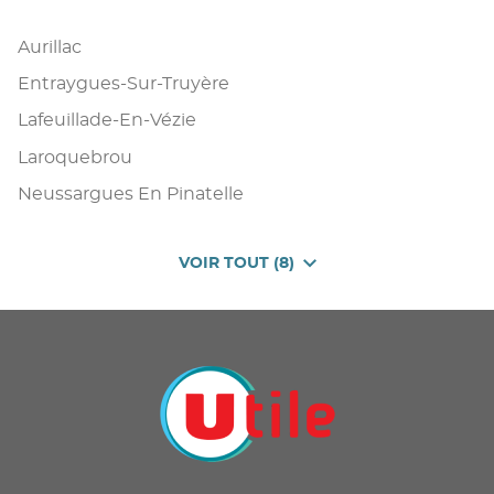
Aurillac
Entraygues-Sur-Truyère
Lafeuillade-En-Vézie
Laroquebrou
Neussargues En Pinatelle
VOIR TOUT (8)
DE
POINTS
DE
VENTE
DE
U
PROXIMITÉ
-
UTILE