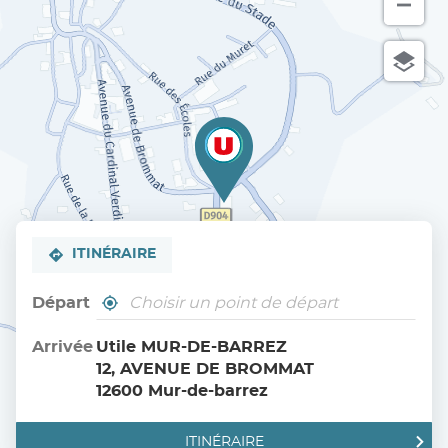
ITINÉRAIRE
Départ
,
À
trouver
proximité
un
Arrivée
Utile MUR-DE-BARREZ
point
12, AVENUE DE BROMMAT
de
vente
12600 Mur-de-barrez
Utile
ITINÉRAIRE
JUSQU'AU