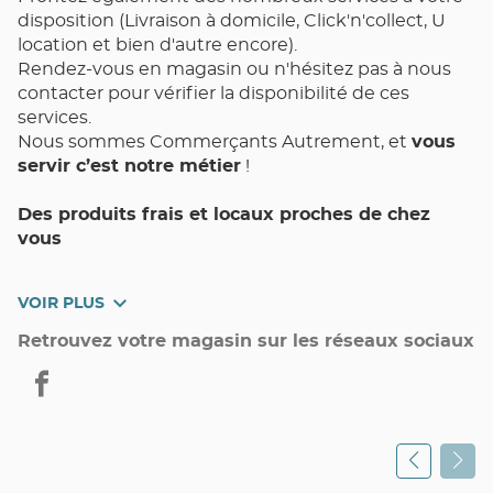
disposition (Livraison à domicile, Click'n'collect, U
location et bien d'autre encore).
Rendez-vous en magasin ou n'hésitez pas à nous
contacter pour vérifier la disponibilité de ces
services.
Nous sommes Commerçants Autrement, et
vous
servir c’est notre métier
!
Des produits frais et locaux proches de chez
vous
Votre magasin de proximité Utile MUR-DE-BARREZ
VOIR PLUS
et toute son équipe met un point d’honneur à vous
assurer Qualité, Choix, Fraîcheur, et Pouvoir d’Achat
Retrouvez votre magasin sur les réseaux sociaux
au quotidien.
Utile
MUR-
DE-