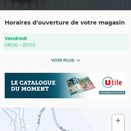
NUMÉRO
DE
TÉLÉPHONE
DU
POINT
Horaires d'ouverture de votre magasin
DE
VENTE
UTILE
MUR-
Horaires
Vendredi
DE-
BARREZ
d'ouverture
08:00
-
20:00
d'aujourd'hui
VOIR PLUS
et
les
horaires
Nos
Catalogue
d'ouverture
promos
du
du
en
moment
point
cours
de
vente
Utile
MUR-
DE-
BARREZ