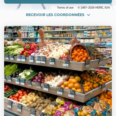
POINT
DE
Terms of use
© 1987–2026 HERE, IGN
VENTE
UTILE
RECEVOIR LES COORDONNÉES
RECEVOIR
MUR-
DE-
LES
BARREZ
COORDONNÉES