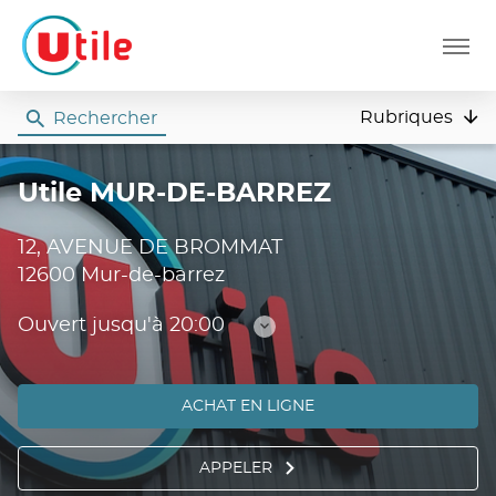
Menu
Rubriques
Rechercher
Utile
Utile MUR-DE-BARREZ
12, AVENUE DE BROMMAT
12600 Mur-de-barrez
Ouvert jusqu'à 20:00
Consulter
les
horaires
ACHAT EN LIGNE
APPELER
AFFICHER
LE