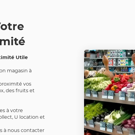
LES
COORDONNÉES
otre
imité
imité Utile
 son magasin à
proximité vos
, des fruits et
es à votre
ollect, U location et
s à nous contacter