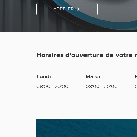
APPELER
AFFICHER
LE
NUMÉRO
DE
TÉLÉPHONE
DU
POINT
DE
VENTE
UTILE
AUBENAS
Horaires d'ouverture de votre
Lundi
Mardi
08:00
-
20:00
08:00
-
20:00
Nos
Catalogue
promos
du
en
moment