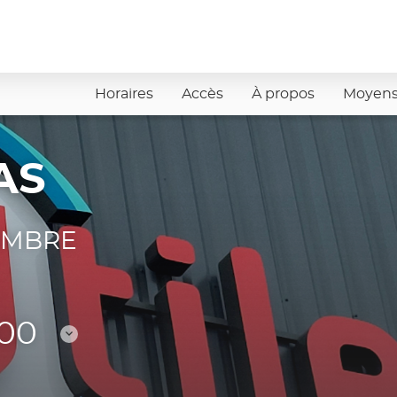
Horaires
Accès
À propos
Moyens
AS
TEMBRE
:00
Consulter
les
horaires