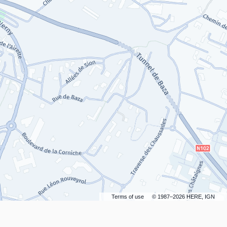
Terms of use
© 1987–2026 HERE, IGN