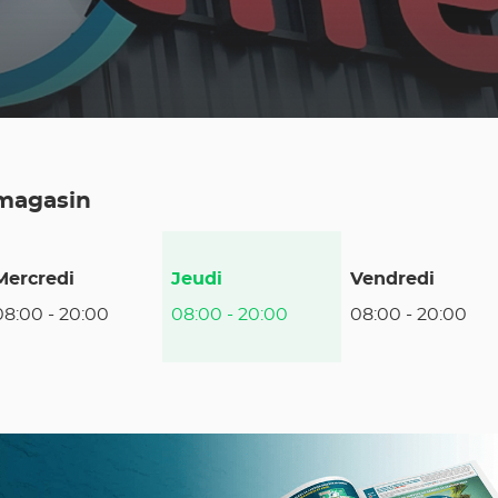
 magasin
Horaires
Mercredi
Jeudi
Vendredi
d'ouverture
08:00
-
20:00
08:00
-
20:00
08:00
-
20:00
d'aujourd'hui