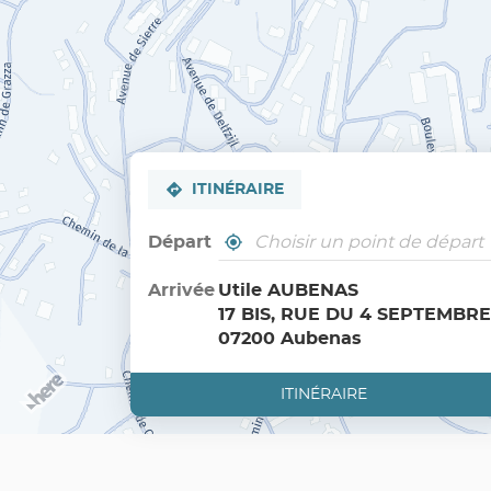
ITINÉRAIRE
Départ
,
À
trouver
proximité
un
Arrivée
Utile AUBENAS
point
17 BIS, RUE DU 4 SEPTEMBRE
de
vente
07200 Aubenas
Utile
ITINÉRAIRE
JUSQU'AU
POINT
DE
VENTE
UTILE
AUBENAS