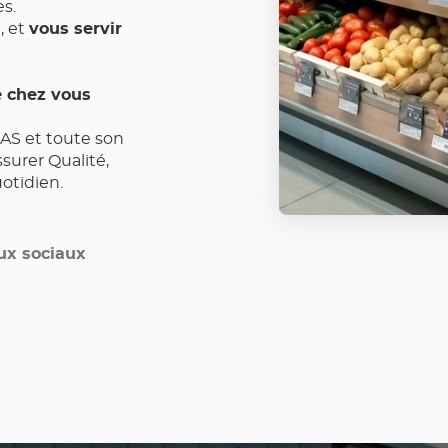
es.
 et
vous servir
e chez vous
AS et toute son
surer Qualité,
uotidien.
ux sociaux