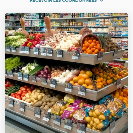
RECEVOIR LES COORDONNÉES
RECEVOIR
LYON
CHARITÉ
LES
COORDONNÉES