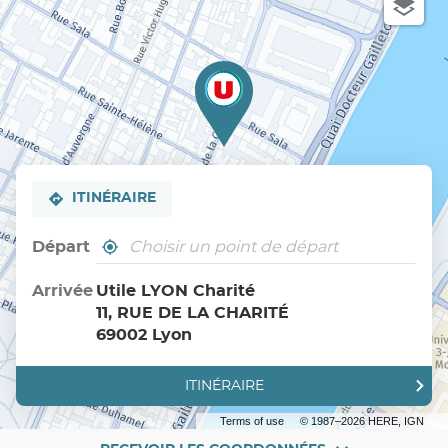
ITINÉRAIRE
Départ
,
À
trouver
proximité
un
Arrivée
Utile LYON Charité
point
11, RUE DE LA CHARITÉ
de
vente
69002 Lyon
Utile
ITINÉRAIRE
JUSQU'AU
POINT
DE
Terms of use
© 1987–2026 HERE, IGN
VENTE
UTILE