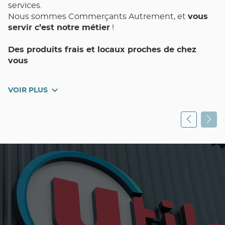
services.
Nous sommes Commerçants Autrement, et
vous
servir c’est notre métier
!
Des produits frais et locaux proches de chez
vous
Votre magasin de proximité Utile LYON Charité et
VOIR PLUS
toute son équipe met un point d’honneur à vous
assurer Qualité, Choix, Fraîcheur, et Pouvoir d’Achat
au quotidien.