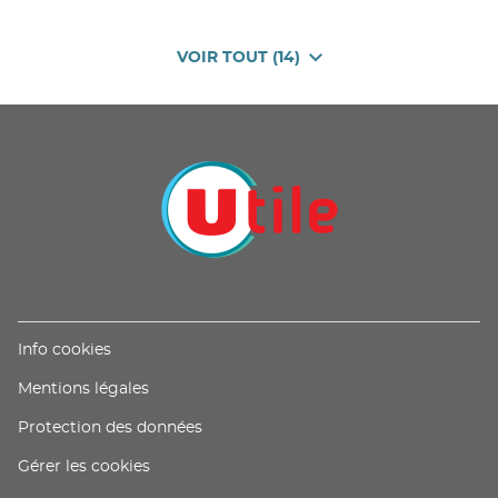
VOIR TOUT (14)
DE
POINTS
DE
VENTE
DE
U
PROXIMITÉ
-
UTILE
(ouvre
Info cookies
dans
(ouvre
Mentions légales
une
dans
nouvelle
(ouvre
Protection des données
une
fenêtre)
dans
nouvelle
Gérer les cookies
une
fenêtre)
nouvelle