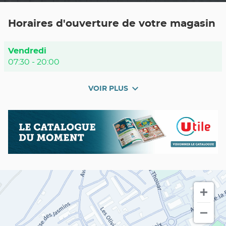
TÉLÉPHONE
DU
POINT
Horaires d'ouverture de votre magasin
DE
VENTE
UTILE
LA
Horaires
Vendredi
GARDE
d'ouverture
07:30
-
20:00
d'aujourd'hui
VOIR PLUS
et
les
horaires
Nos
Catalogue
d'ouverture
promos
du
du
en
moment
point
cours
de
vente
Utile
LA
GARDE