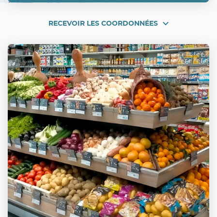
POINT
DE
VENTE
UTILE
RECEVOIR LES COORDONNÉES
RECEVOIR
LA
GARDE
LES
COORDONNÉES