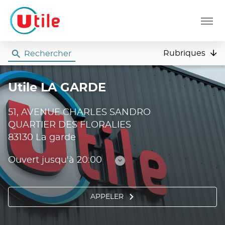
Menu
Rubriques
Rechercher
Utile
Utile LA GARDE
51, AVENUE CHARLES SANDRO
QUARTIER DES FLORALIES
83130 La garde
Ouvert jusqu'à 20:00
Consulter
les
horaires
APPELER
AFFICHER
LE
NUMÉRO
DE