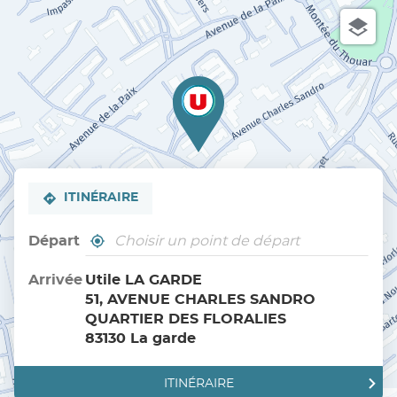
ITINÉRAIRE
Départ
,
À
trouver
proximité
un
Arrivée
Utile LA GARDE
point
51, AVENUE CHARLES SANDRO
de
vente
QUARTIER DES FLORALIES
Utile
83130 La garde
ITINÉRAIRE
JUSQU'AU
Terms of use
© 1987–2026 HERE, IGN