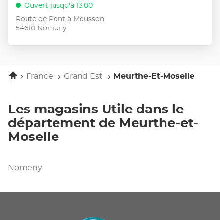
de
d'opt
la
Ouvert jusqu'à 13:00
vente
touche
Route de Pont à Mousson
:
ENTRÉE
54610 Nomeny
pour
obtenir
de
plus
Accueil
France
Grand Est
Meurthe-Et-Moselle
amples
informations
Les magasins Utile dans le
département de Meurthe-et-
Moselle
Nomeny