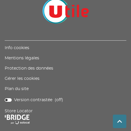
(ouvre
Info cookies
dans
(ouvre
Mentions légales
une
dans
nouvelle
(ouvre
Protection des données
une
fenêtre)
dans
nouvelle
Gérer les cookies
une
fenêtre)
nouvelle
Plan du site
fenêtre)
Version contrastée (
off
)
Store Locator
(ouvre
dans
REM
(NAV
une
EN