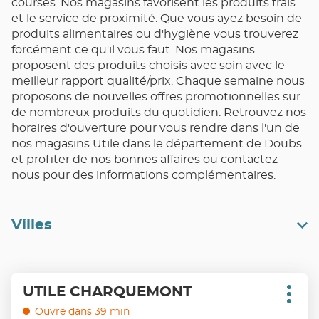
courses. Nos magasins favorisent les produits frais
et le service de proximité. Que vous ayez besoin de
produits alimentaires ou d'hygiène vous trouverez
forcément ce qu'il vous faut. Nos magasins
proposent des produits choisis avec soin avec le
meilleur rapport qualité/prix. Chaque semaine nous
proposons de nouvelles offres promotionnelles sur
de nombreux produits du quotidien. Retrouvez nos
horaires d'ouverture pour vous rendre dans l'un de
nos magasins Utile dans le département de Doubs
et profiter de nos bonnes affaires ou contactez-
nous pour des informations complémentaires.
Villes
Appuyer
UTILE CHARQUEMONT
Point
sur
Plus
de
d'opt
la
Ouvre dans 39 min