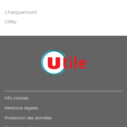
Charquemont
Gilley
(ouvre
Info cookies
dans
(ouvre
Mentions légales
une
dans
nouvelle
(ouvre
Protection des données
une
fenêtre)
dans
nouvelle