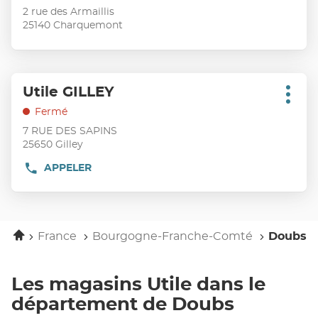
vente
touche
2 rue des Armaillis
:
ENTRÉE
25140 Charquemont
pour
obtenir
de
Appuyer
plus
Utile GILLEY
Point
sur
Plus
amples
de
d'opt
la
Fermé
informations
vente
touche
7 RUE DES SAPINS
:
ENTRÉE
25650 Gilley
pour
APPELER
AFFICHER
obtenir
LE
de
NUMÉRO
plus
DE
TÉLÉPHONE
amples
DU
Accueil
informations
France
Bourgogne-Franche-Comté
Doubs
POINT
DE
VENTE
UTILE
Les magasins Utile dans le
GILLEY
département de Doubs