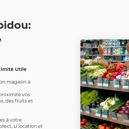
LES
COORDONNÉES
idou:
e
imité Utile
 son magasin à
proximité vos
, des fruits et
es à votre
ollect, U location et