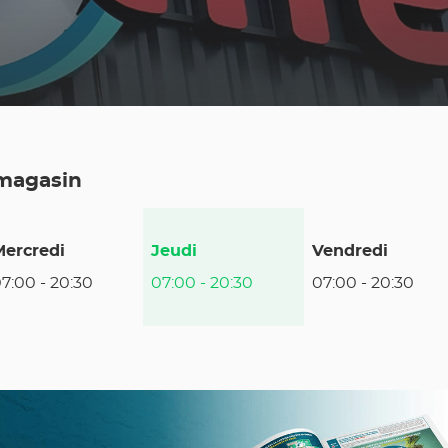
 magasin
Horaires
Mercredi
Jeudi
Vendredi
d'ouverture
07:00
-
20:30
07:00
-
20:30
07:00
-
20:30
d'aujourd'hui