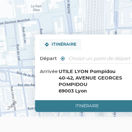
ITINÉRAIRE
Départ
,
À
trouver
proximité
un
Arrivée
UTILE LYON Pompidou
point
40-42, AVENUE GEORGES
de
vente
POMPIDOU
Utile
69003 Lyon
ITINÉRAIRE
JUSQU'AU
POINT
DE
VENTE
UTILE
LYON