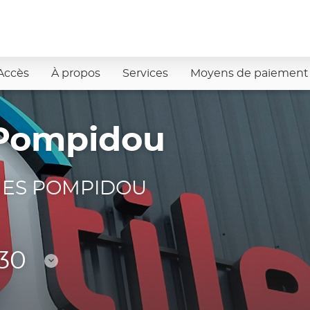
Accès
À propos
Services
Moyens de paiement
Pompidou
GES POMPIDOU
:30
Consulter
les
horaires