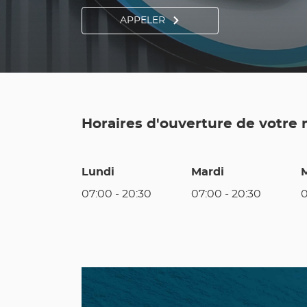
APPELER
AFFICHER
LE
NUMÉRO
DE
TÉLÉPHONE
DU
POINT
DE
VENTE
UTILE
LYON
Horaires d'ouverture de votre
POMPIDOU
Lundi
Mardi
07:00
-
20:30
07:00
-
20:30
Nos
Catalogue
promos
du
en
moment