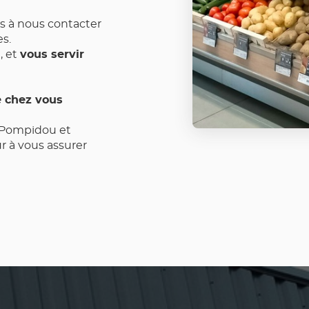
s à nous contacter
es.
 et
vous servir
e chez vous
 Pompidou et
 à vous assurer
hat au quotidien.