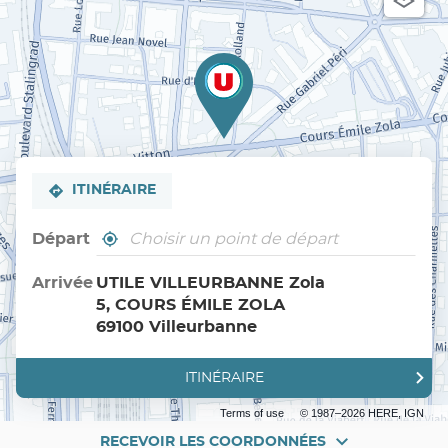
ITINÉRAIRE
Départ
,
À
trouver
proximité
un
Arrivée
UTILE VILLEURBANNE Zola
point
5, COURS ÉMILE ZOLA
de
vente
69100 Villeurbanne
Utile
ITINÉRAIRE
JUSQU'AU
POINT
DE
Terms of use
© 1987–2026 HERE, IGN
VENTE
UTILE
RECEVOIR LES COORDONNÉES