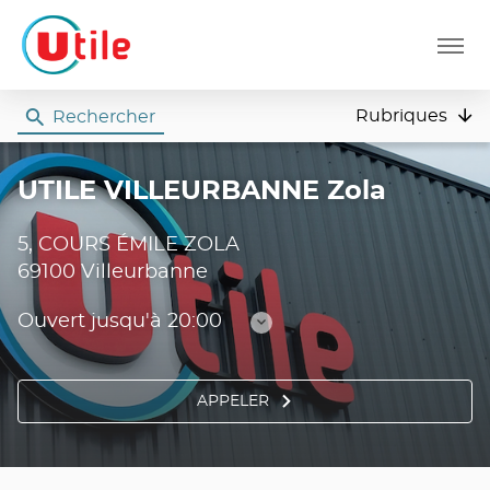
Menu
Rubriques
Rechercher
Utile
UTILE VILLEURBANNE Zola
5, COURS ÉMILE ZOLA
69100 Villeurbanne
Ouvert jusqu'à 20:00
Consulter
les
horaires
APPELER
AFFICHER
LE
NUMÉRO
DE
TÉLÉPHONE
DU