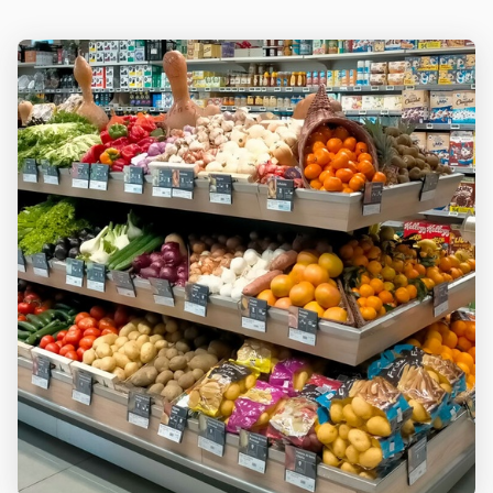
RECEVOIR
VILLEURBANNE
ZOLA
LES
COORDONNÉES