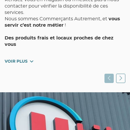
contacter pour vérifier la disponibilité de ces
services.
Nous sommes Commerçants Autrement, et
vous
servir c’est notre métier
!
Des produits frais et locaux proches de chez
vous
Votre magasin de proximité UTILE VILLEURBANNE
VOIR PLUS
Zola et toute son équipe met un point d’honneur à
vous assurer Qualité, Choix, Fraîcheur, et Pouvoir
d’Achat au quotidien.