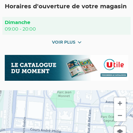
POINT
Horaires d'ouverture de votre magasin
DE
VENTE
UTILE
VILLEURBANNE
Horaires
Dimanche
ZOLA
d'ouverture
09:00
-
20:00
d'aujourd'hui
VOIR PLUS
et
les
horaires
Nos
Catalogue
d'ouverture
promos
du
du
en
moment
point
cours
de
vente
UTILE
VILLEURBANNE
Zola