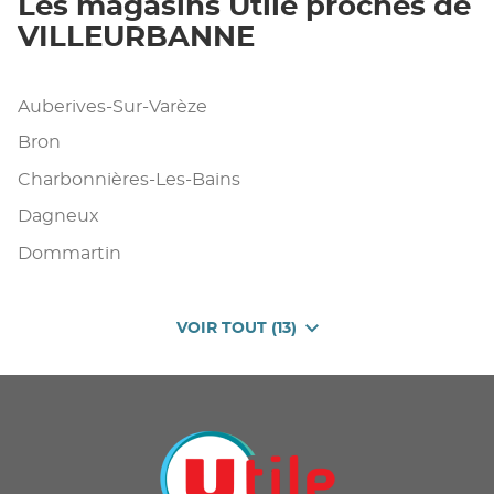
Les magasins Utile proches de
VILLEURBANNE
Auberives-Sur-Varèze
Bron
Charbonnières-Les-Bains
Dagneux
Dommartin
VOIR TOUT (13)
DE
POINTS
DE
VENTE
DE
U
PROXIMITÉ
-