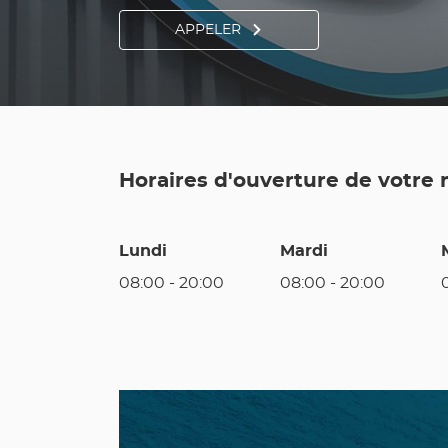
APPELER
AFFICHER
LE
NUMÉRO
DE
TÉLÉPHONE
DU
POINT
DE
VENTE
UTILE
TOULON
Horaires d'ouverture de votre
LAFAYETTE
Lundi
Mardi
08:00
-
20:00
08:00
-
20:00
Nos
Catalogue
promos
du
en
moment