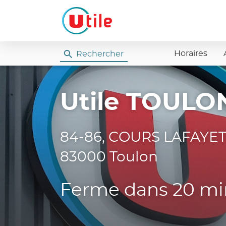
Horaires
Rechercher
Utile
Utile TOULON
84-86, COURS LAFAYE
83000 Toulon
Ferme dans 20 mi