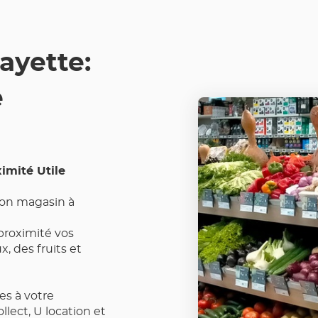
LES
COORDONNÉES
ayette:
e
imité Utile
 son magasin à
proximité vos
, des fruits et
es à votre
ollect, U location et