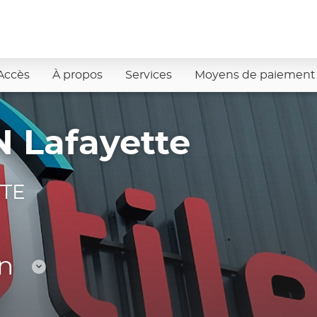
Accès
À propos
Services
Moyens de paiement
 Lafayette
TTE
n
Consulter
les
horaires