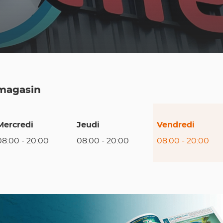
 magasin
Horaires
Mercredi
Jeudi
Vendredi
d'ouverture
08:00
-
20:00
08:00
-
20:00
08:00
-
20:00
d'aujourd'hui