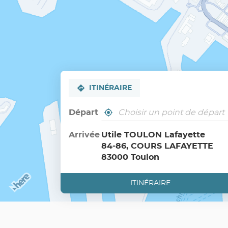
ITINÉRAIRE
Départ
,
À
trouver
proximité
un
Arrivée
Utile TOULON Lafayette
point
84-86, COURS LAFAYETTE
de
vente
83000 Toulon
Utile
ITINÉRAIRE
JUSQU'AU
POINT
DE
VENTE
UTILE
TOULON