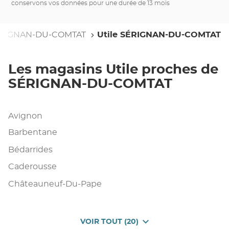
conservons vos données pour une durée de 13 mois
RIGNAN-DU-COMTAT
Utile SÉRIGNAN-DU-COMTAT
Les magasins Utile proches de
SÉRIGNAN-DU-COMTAT
Avignon
Barbentane
Bédarrides
Caderousse
Châteauneuf-Du-Pape
VOIR TOUT (20)
DE