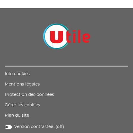
POINTS
DE
VENTE
DE
U
PROXIMITÉ
-
UTILE
(ouvre
Info cookies
dans
(ouvre
Mentions légales
une
dans
nouvelle
(ouvre
Protection des données
une
fenêtre)
dans
nouvelle
Gérer les cookies
une
fenêtre)
nouvelle
Plan du site
fenêtre)
Version contrastée (
off
)