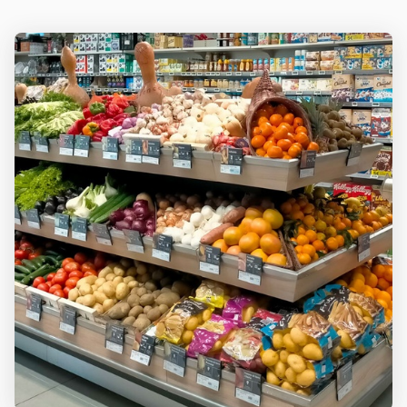
RECEVOIR
SÉRIGNAN-
DU-
LES
COMTAT
COORDONNÉES