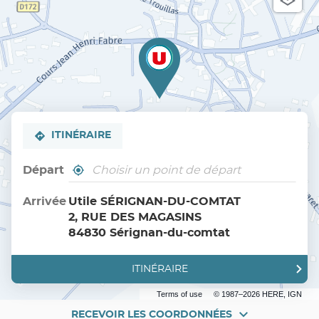
ITINÉRAIRE
Départ
,
À
trouver
proximité
un
Arrivée
Utile SÉRIGNAN-DU-COMTAT
point
2, RUE DES MAGASINS
de
vente
84830 Sérignan-du-comtat
Utile
ITINÉRAIRE
JUSQU'AU
POINT
DE
Terms of use
© 1987–2026 HERE, IGN
VENTE
UTILE
RECEVOIR LES COORDONNÉES