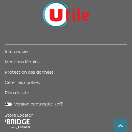
(ouvre
Info cookies
dans
(ouvre
Mentions légales
une
dans
nouvelle
(ouvre
Protection des données
une
fenêtre)
dans
nouvelle
Gérer les cookies
une
fenêtre)
nouvelle
Plan du site
fenêtre)
Version contrastée (
off
)
Store Locator
(ouvre
dans
REM
(NAV
une