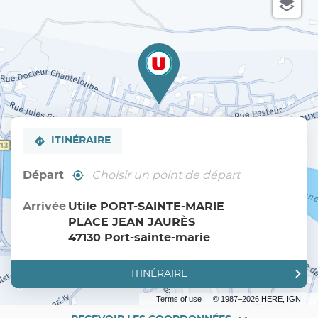
ITINÉRAIRE
Départ
,
À
trouver
proximité
un
Arrivée
Utile PORT-SAINTE-MARIE
point
PLACE JEAN JAURÈS
de
vente
47130 Port-sainte-marie
Utile
ITINÉRAIRE
JUSQU'AU
POINT
DE
Terms of use
© 1987–2026 HERE, IGN
VENTE
UTILE