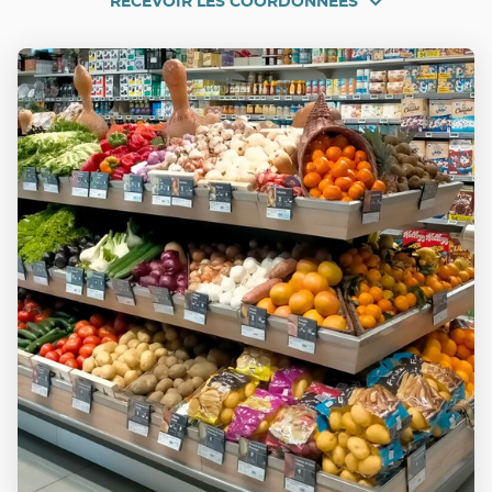
RECEVOIR LES COORDONNÉES
RECEVOIR
PORT-
SAINTE-
LES
MARIE
COORDONNÉES