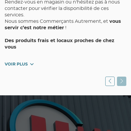
Rendez-vous en magasin ou n'hésitez pas à nous
contacter pour vérifier la disponibilité de ces
services.
Nous sommes Commerçants Autrement, et
vous
servir c’est notre métier
!
Des produits frais et locaux proches de chez
vous
Votre magasin de proximité Utile PORT-SAINTE-
VOIR PLUS
MARIE et toute son équipe met un point
d’honneur à vous assurer Qualité, Choix, Fraîcheur,
et Pouvoir d’Achat au quotidien.